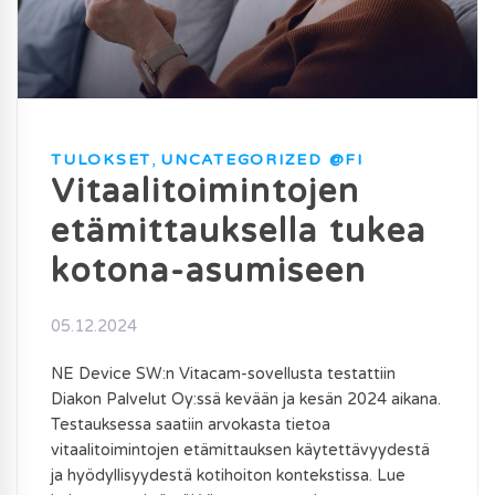
TULOKSET
,
UNCATEGORIZED @FI
Vitaalitoimintojen
etämittauksella tukea
kotona-asumiseen
05.12.2024
NE Device SW:n Vitacam-sovellusta testattiin
Diakon Palvelut Oy:ssä kevään ja kesän 2024 aikana.
Testauksessa saatiin arvokasta tietoa
vitaalitoimintojen etämittauksen käytettävyydestä
ja hyödyllisyydestä kotihoiton kontekstissa. Lue