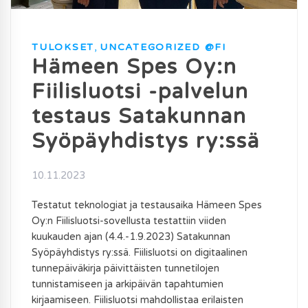
TULOKSET
,
UNCATEGORIZED @FI
Hämeen Spes Oy:n
Fiilisluotsi -palvelun
testaus Satakunnan
Syöpäyhdistys ry:ssä
10.11.2023
Testatut teknologiat ja testausaika Hämeen Spes
Oy:n Fiilisluotsi-sovellusta testattiin viiden
kuukauden ajan (4.4.-1.9.2023) Satakunnan
Syöpäyhdistys ry:ssä. Fiilisluotsi on digitaalinen
tunnepäiväkirja päivittäisten tunnetilojen
tunnistamiseen ja arkipäivän tapahtumien
kirjaamiseen. Fiilisluotsi mahdollistaa erilaisten