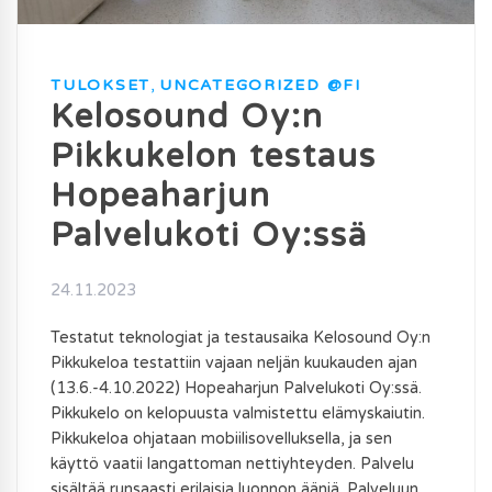
TULOKSET
,
UNCATEGORIZED @FI
Kelosound Oy:n
Pikkukelon testaus
Hopeaharjun
Palvelukoti Oy:ssä
24.11.2023
Testatut teknologiat ja testausaika Kelosound Oy:n
Pikkukeloa testattiin vajaan neljän kuukauden ajan
(13.6.-4.10.2022) Hopeaharjun Palvelukoti Oy:ssä.
Pikkukelo on kelopuusta valmistettu elämyskaiutin.
Pikkukeloa ohjataan mobiilisovelluksella, ja sen
käyttö vaatii langattoman nettiyhteyden. Palvelu
sisältää runsaasti erilaisia luonnon ääniä. Palveluun