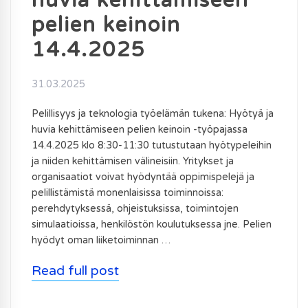
huvia kehittämiseen
pelien keinoin
14.4.2025
31.03.2025
Pelillisyys ja teknologia työelämän tukena: Hyötyä ja
huvia kehittämiseen pelien keinoin -työpajassa
14.4.2025 klo 8:30-11:30 tutustutaan hyötypeleihin
ja niiden kehittämisen välineisiin. Yritykset ja
organisaatiot voivat hyödyntää oppimispelejä ja
pelillistämistä monenlaisissa toiminnoissa:
perehdytyksessä, ohjeistuksissa, toimintojen
simulaatioissa, henkilöstön koulutuksessa jne. Pelien
hyödyt oman liiketoiminnan …
Read full post