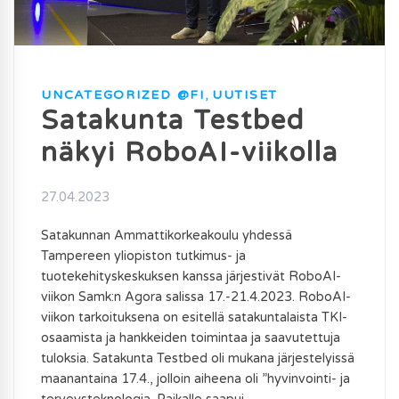
UNCATEGORIZED @FI
,
UUTISET
Satakunta Testbed
näkyi RoboAI-viikolla
27.04.2023
Satakunnan Ammattikorkeakoulu yhdessä
Tampereen yliopiston tutkimus- ja
tuotekehityskeskuksen kanssa järjestivät RoboAI-
viikon Samk:n Agora salissa 17.-21.4.2023. RoboAI-
viikon tarkoituksena on esitellä satakuntalaista TKI-
osaamista ja hankkeiden toimintaa ja saavutettuja
tuloksia. Satakunta Testbed oli mukana järjestelyissä
maanantaina 17.4., jolloin aiheena oli ”hyvinvointi- ja