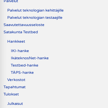
Palvelut
Palvelut teknologian kehittäjille
Palvelut teknologian testaajille
Saavutettavuusseloste
Satakunta Testbed
Hankkeet
IKI-hanke
IkäteknosNet-hanke
Testbed-hanke
TÄPS-hanke
Verkostot
Tapahtumat
Tulokset
Julkaisut