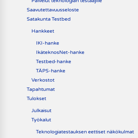
Palvelut teknologian testaajille
Saavutettavuusseloste
Satakunta Testbed
Hankkeet
IKI-hanke
IkäteknosNet-hanke
Testbed-hanke
TÄPS-hanke
Verkostot
Tapahtumat
Tulokset
Julkaisut
Työkalut
Teknologiatestauksen eettiset näkökulmat