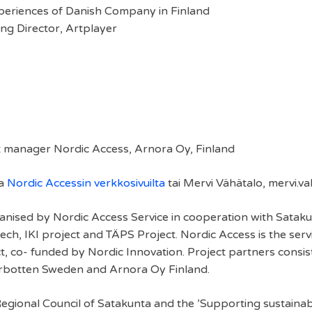
xperiences of Danish Company in Finland
g Director, Artplayer
t manager Nordic Access, Arnora Oy, Finland
ta
Nordic Accessin verkkosivuilta
tai
Mervi Vähätalo
, mervi.v
rganised by Nordic Access Service in cooperation with Sataku
ech, IKI project and TÄPS Project. Nordic Access is the serv
, co- funded by Nordic Innovation. Project partners consis
rbotten Sweden and Arnora Oy Finland.
egional Council of Satakunta and the ’Supporting sustainab