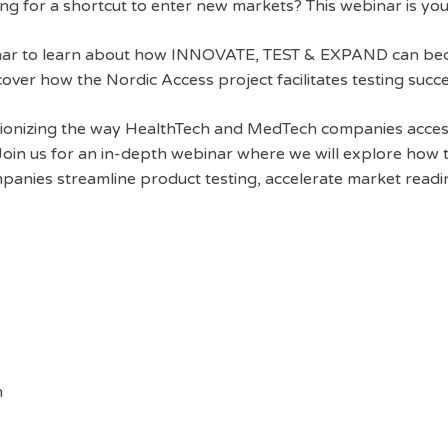
ng for a shortcut to enter new markets? This webinar is you
inar to learn about how INNOVATE, TEST & EXPAND can bec
cover how the Nordic Access project facilitates testing succ
utionizing the way HealthTech and MedTech companies access
s. Join us for an in-depth webinar where we will explore how t
panies streamline product testing, accelerate market readi
n