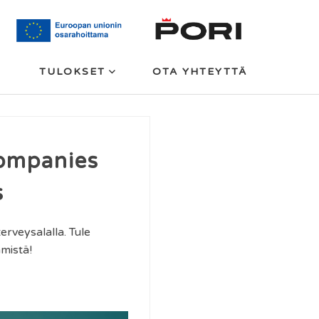
TULOKSET
OTA YHTEYTTÄ
ompanies
s
rveysalalla. Tule
mistä!