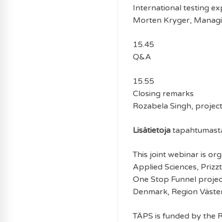
International testing e
Morten Kryger, Managin
15.45
Q&A
15.55
Closing remarks
Rozabela Singh, projec
Lisätietoja
tapahtumas
This joint webinar is o
Applied Sciences, Prizzt
One Stop Funnel project
Denmark, Region Väste
TÄPS is funded by the R