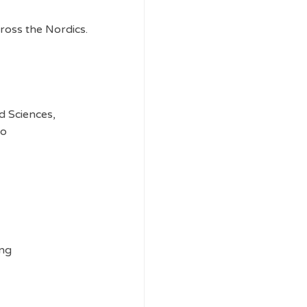
ross the Nordics.
d Sciences,
io
ing