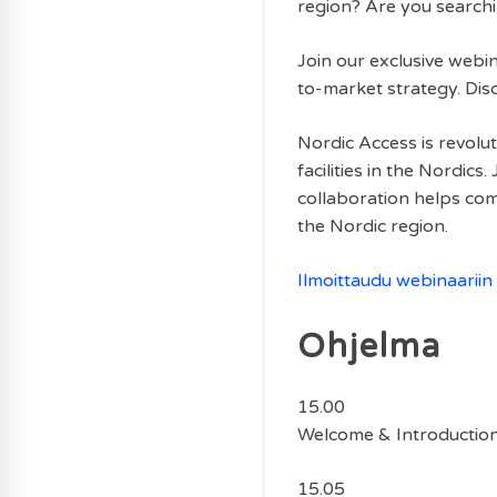
region? Are you searchi
Join our exclusive web
to-market strategy. Dis
Nordic Access is revol
facilities in the Nordic
collaboration helps com
the Nordic region.
Ilmoittaudu webinaariin
Ohjelma
15.00
Welcome & Introductio
15.05