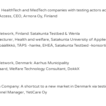
 HealthTech and MedTech companies with testing actors ac
Access, CEO, Arnora Oy, Finland
Network, Finland: Satakunta Testbed & Wenla
lecturer, Health and welfare, Satakunta University of Applie
ipäällikkö, TÄPS -hanke, EHEÄ, Satakunta Testbed -konsort
Network, Denmark: Aarhus Municipality
aard, Welfare Technology Consultant, DokkX
h Company: A shortcut to a new market in Denmark via test
nnel Manager, YetiCare Oy