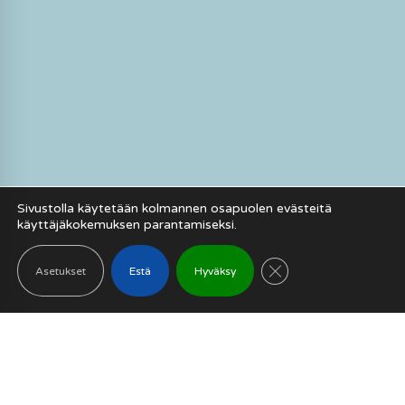
Sivustolla käytetään kolmannen osapuolen evästeitä
käyttäjäkokemuksen parantamiseksi.
SULJE EVÄSTEB
Asetukset
Estä
Hyväksy
Mitä me teemme?