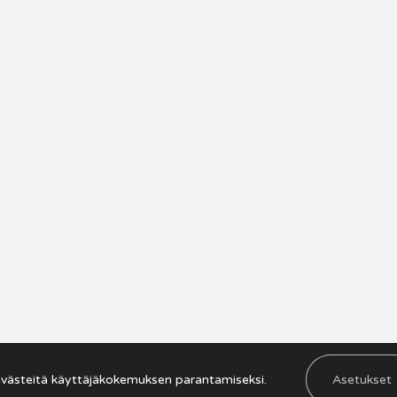
Saavutettavuusseloste
västeitä käyttäjäkokemuksen parantamiseksi.
Asetukset