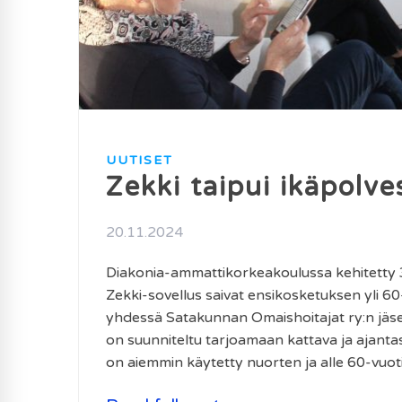
UUTISET
Zekki taipui ikäpolv
20.11.2024
Diakonia-ammattikorkeakoulussa kehitetty 
Zekki-sovellus saivat ensikosketuksen yli 60
yhdessä Satakunnan Omaishoitajat ry:n jäse
on suunniteltu tarjoamaan kattava ja ajanta
on aiemmin käytetty nuorten ja alle 60-vuo