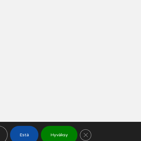
SULJE EVÄSTEBANN
Estä
Hyväksy