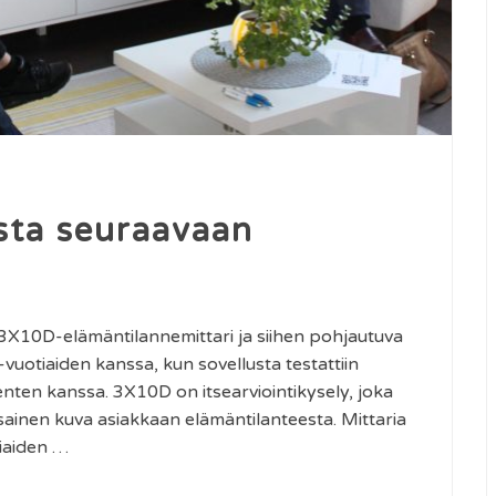
esta seuraavaan
3X10D-elämäntilannemittari ja siihen pohjautuva
-vuotiaiden kanssa, kun sovellusta testattiin
nten kanssa. 3X10D on itsearviointikysely, joka
sainen kuva asiakkaan elämäntilanteesta. Mittaria
tiaiden …