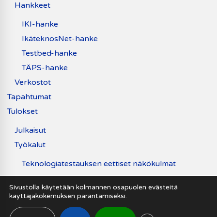
Hankkeet
IKI-hanke
IkäteknosNet-hanke
Testbed-hanke
TÄPS-hanke
Verkostot
Tapahtumat
Tulokset
Julkaisut
Työkalut
Teknologiatestauksen eettiset näkökulmat
Uutiset
Sivustolla käytetään kolmannen osapuolen evästeitä
käyttäjäkokemuksen parantamiseksi.
Saavutettavuusseloste