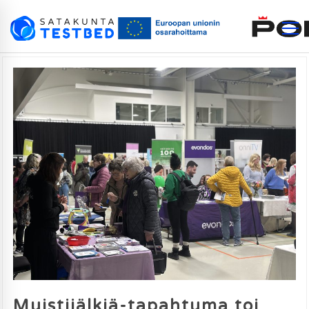
Muistijälkiä-tapahtuma toi