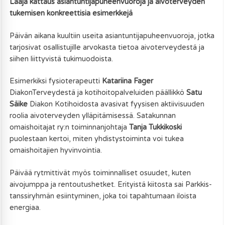
Laaja kattaus asiantuntijapuheenvuoroja ja aivoterveyden
tukemisen konkreettisia esimerkkejä
Päivän aikana kuultiin useita asiantuntijapuheenvuoroja, jotka
tarjosivat osallistujille arvokasta tietoa aivoterveydestä ja
siihen liittyvistä tukimuodoista.
Esimerkiksi fysioterapeutti
Katariina Fager
DiakonTerveydestä ja kotihoitopalveluiden päällikkö
Satu
Säike
Diakon Kotihoidosta avasivat fyysisen aktiivisuuden
roolia aivoterveyden ylläpitämisessä. Satakunnan
omaishoitajat ry:n toiminnanjohtaja
Tanja Tukkikoski
puolestaan kertoi, miten yhdistystoiminta voi tukea
omaishoitajien hyvinvointia.
Päivää rytmittivät myös toiminnalliset osuudet, kuten
aivojumppa ja rentoutushetket. Erityistä kiitosta sai Parkkis-
tanssiryhmän esiintyminen, joka toi tapahtumaan iloista
energiaa.