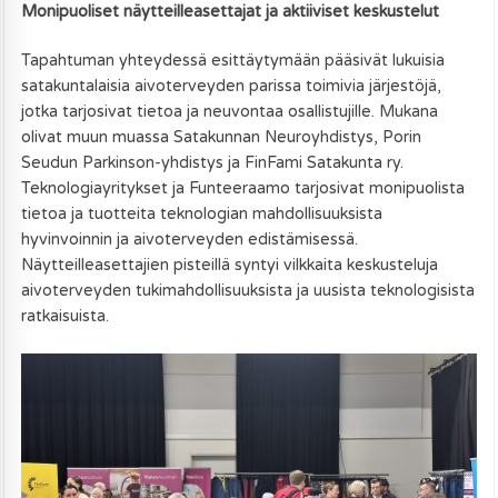
Monipuoliset näytteilleasettajat ja aktiiviset keskustelut
Tapahtuman yhteydessä esittäytymään pääsivät lukuisia
satakuntalaisia aivoterveyden parissa toimivia järjestöjä,
jotka tarjosivat tietoa ja neuvontaa osallistujille. Mukana
olivat muun muassa Satakunnan Neuroyhdistys, Porin
Seudun Parkinson-yhdistys ja FinFami Satakunta ry.
Teknologiayritykset ja Funteeraamo tarjosivat monipuolista
tietoa ja tuotteita teknologian mahdollisuuksista
hyvinvoinnin ja aivoterveyden edistämisessä.
Näytteilleasettajien pisteillä syntyi vilkkaita keskusteluja
aivoterveyden tukimahdollisuuksista ja uusista teknologisista
ratkaisuista.