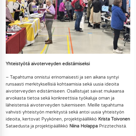
Yhteistyötä aivoterveyden edistämiseksi
– Tapahtuma onnistui erinomaisesti ja sen aikana syntyi
runsaasti merkityksellisiä kohtaamisia sekä uusia ideoita
aivoterveyden edistämiseen. Osallistujat saivat mukaansa
arvokasta tietoa sekä konkreettisia työkaluja oman ja
läheistensä aivoterveyden tukemiseen. Meille tapahtuma
vahvisti yhteistyön merkitystä sekä antoi uusia yhteistyön
ideoita, kertovat Pyykönen, projektipäällikkö
Krista Toivonen
Sataedusta ja projektipäällikkö
Niina Holappa
Prizztechistä.