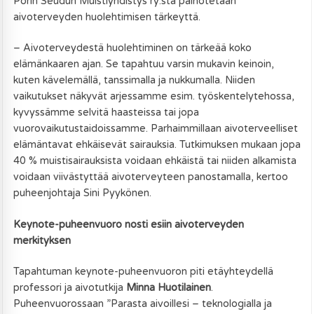
Porin Seudun Muistiyhdistys ry:stä painotetaan
aivoterveyden huolehtimisen tärkeyttä.
– Aivoterveydestä huolehtiminen on tärkeää koko
elämänkaaren ajan. Se tapahtuu varsin mukavin keinoin,
kuten kävelemällä, tanssimalla ja nukkumalla. Niiden
vaikutukset näkyvät arjessamme esim. työskentelytehossa,
kyvyssämme selvitä haasteissa tai jopa
vuorovaikutustaidoissamme. Parhaimmillaan aivoterveelliset
elämäntavat ehkäisevät sairauksia. Tutkimuksen mukaan jopa
40 % muistisairauksista voidaan ehkäistä tai niiden alkamista
voidaan viivästyttää aivoterveyteen panostamalla, kertoo
puheenjohtaja Sini Pyykönen.
Keynote-puheenvuoro nosti esiin aivoterveyden
merkityksen
Tapahtuman keynote-puheenvuoron piti etäyhteydellä
professori ja aivotutkija
Minna Huotilainen
.
Puheenvuorossaan ”Parasta aivoillesi – teknologialla ja