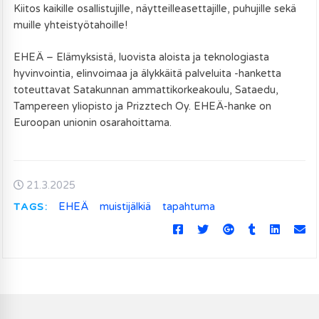
Kiitos kaikille osallistujille, näytteilleasettajille, puhujille sekä
muille yhteistyötahoille!
EHEÄ – Elämyksistä, luovista aloista ja teknologiasta
hyvinvointia, elinvoimaa ja älykkäitä palveluita -hanketta
toteuttavat Satakunnan ammattikorkeakoulu, Sataedu,
Tampereen yliopisto ja Prizztech Oy. EHEÄ-hanke on
Euroopan unionin osarahoittama.
21.3.2025
TAGS:
EHEÄ
muistijälkiä
tapahtuma