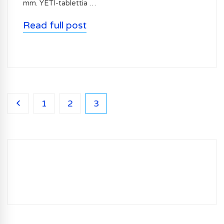
mm. YETI-tablettia …
Read full post
1
2
3