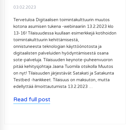
03.02.2023
Tervetuloa Digitaalisen toimintakulttuurin muutos
kotona asumisen tukena -webinaariin 13.2.2023 klo
13-16! Tilaisuudessa kuullaan esimerkkejä kotihoidon
toimintakulttuurin kehittämisestä,
onnistuneesta teknologian käyttöönotosta ja
digitaalisten palveluiden hyödyntämisestä osana
sote-palveluja. Tilaisuuden keynote-puheenvuoron
pitää kehitysjohtaja Jaana Tuomila otsikolla Muutos
on nyt! Tilaisuuden järjestävät Satakati ja Satakunta
Testbed -hankkeet. Tilaisuus on maksuton, mutta
edellyttää ilmoittautumista 13.2.2023 …
Read full post