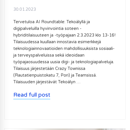
30.01.2023
Tervetuloa AI Roundtable: Tekoälyllä ja
digipalveluilla hyvinvointia soteen -
hybriditilaisuuteen ja -työpajaan 2.3.2023 klo 13-16!
Tilaisuudessa kuullaan innostavia esimerkkejä
teknologiainnovaatioiden mahdollisuuksista sosiaali-
ja terveyspalveluissa sekä ideoidaan
työpajaosuudessa uusia digi- ja teknologiapalveluja.
Tilaisuus järjestetään Crazy Townissa
(Rautatienpuistokatu 7, Pori) ja Teamsissä.
Tilaisuuden järjestävät Tekoälyn …
Read full post