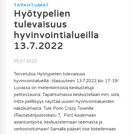
TAPAHTUMAT
Hyötypelien
tulevaisuus
hyvinvointialueilla
13.7.2022
05.07.2022
Tervetuloa Hyötypelien tulevaisuus
hyvinvointialueilla -tilaisuuteen 13.7.2022 klo 17-19!
Luvassa on mielenkiintoisia keskusteluja
pelitestausta. Tapahtumassa keskustellaan mm. siitä,
miltä pelillisyys näyttää uusien hyvinvointialueiden
näkökulmasta. Tule Porin Crazy Townille
(Rautatienpuistokatu 7, Pori) kuulemaan
asiantuntijoita, keskustelemaan teemasta ja
verkostoitumaan! Samalla pääset itse kokeilemaan