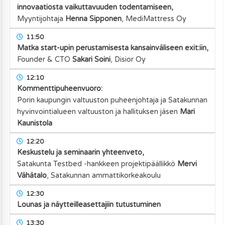
innovaatiosta vaikuttavuuden todentamiseen,
Myyntijohtaja
Henna Sipponen
,
MediMattress Oy
11:50
Matka start-upin perustamisesta kansainväliseen exit:iin,
Founder & CTO
Sakari Soini
,
Disior Oy
12:10
Kommenttipuheenvuoro:
Porin kaupungin valtuuston puheenjohtaja ja Satakunnan
hyvinvointialueen valtuuston ja hallituksen jäsen
Mari
Kaunistola
12:20
Keskustelu ja seminaarin yhteenveto,
Satakunta Testbed -hankkeen projektipäällikkö
Mervi
Vähätalo
,
Satakunnan ammattikorkeakoulu
12:30
Lounas ja näytteilleasettajiin tutustuminen
13:30