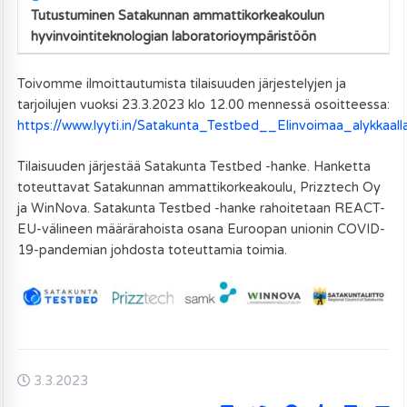
Tutustuminen Satakunnan ammattikorkeakoulun
hyvinvointiteknologian laboratorioympäristöön
Toivomme ilmoittautumista tilaisuuden järjestelyjen ja
tarjoilujen vuoksi 23.3.2023 klo 12.00 mennessä osoitteessa:
https://www.lyyti.in/Satakunta_Testbed__Elinvoimaa_alykkaal
Tilaisuuden järjestää Satakunta Testbed -hanke. Hanketta
toteuttavat Satakunnan ammattikorkeakoulu, Prizztech Oy
ja WinNova. Satakunta Testbed -hanke rahoitetaan REACT-
EU-välineen määrärahoista osana Euroopan unionin COVID-
19-pandemian johdosta toteuttamia toimia.
3.3.2023