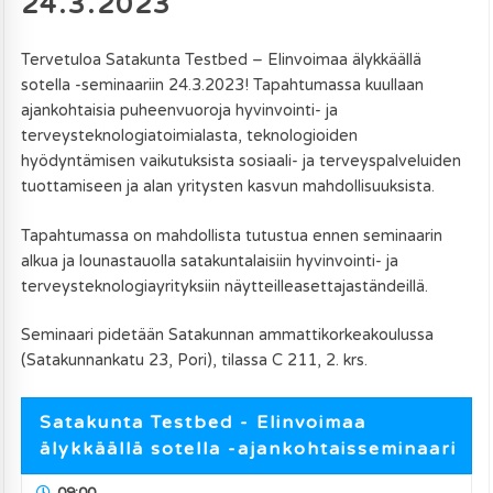
24.3.2023
Tervetuloa Satakunta Testbed – Elinvoimaa älykkäällä
sotella -seminaariin 24.3.2023! Tapahtumassa kuullaan
ajankohtaisia puheenvuoroja hyvinvointi- ja
terveysteknologiatoimialasta, teknologioiden
hyödyntämisen vaikutuksista sosiaali- ja terveyspalveluiden
tuottamiseen ja alan yritysten kasvun mahdollisuuksista.
Tapahtumassa on mahdollista tutustua ennen seminaarin
alkua ja lounastauolla satakuntalaisiin hyvinvointi- ja
terveysteknologiayrityksiin näytteilleasettajaständeillä.
Seminaari pidetään Satakunnan ammattikorkeakoulussa
(Satakunnankatu 23, Pori), tilassa C 211, 2. krs.
Satakunta Testbed - Elinvoimaa
älykkäällä sotella -ajankohtaisseminaari
09:00