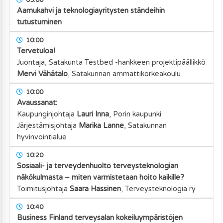
Aamukahvi ja teknologiayritysten ständeihin
tutustuminen
10:00
Tervetuloa!
Juontaja, Satakunta Testbed -hankkeen projektipäällikkö
Mervi Vähätalo
,
Satakunnan ammattikorkeakoulu
10:00
Avaussanat:
Kaupunginjohtaja
Lauri Inna
,
Porin kaupunki
Järjestämisjohtaja
Marika Lanne
,
Satakunnan
hyvinvointialue
10:20
Sosiaali- ja terveydenhuolto terveysteknologian
näkökulmasta – miten varmistetaan hoito kaikille?
Toimitusjohtaja
Saara Hassinen
,
Terveysteknologia ry
10:40
Business Finland terveysalan kokeiluympäristöjen