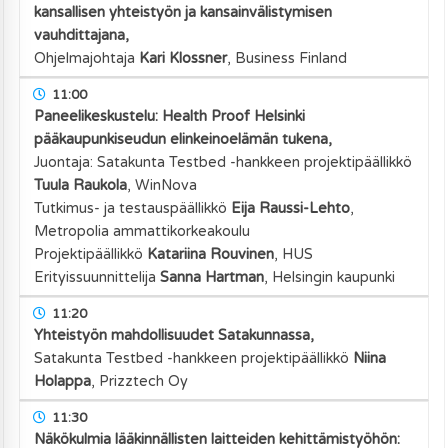
kansallisen yhteistyön ja kansainvälistymisen
vauhdittajana,
Ohjelmajohtaja
Kari Klossner
,
Business Finland
11:00
Paneelikeskustelu: Health Proof Helsinki
pääkaupunkiseudun elinkeinoelämän tukena,
Juontaja: Satakunta Testbed -hankkeen projektipäällikkö
Tuula Raukola
,
WinNova
Tutkimus- ja testauspäällikkö
Eija Raussi-Lehto
,
Metropolia ammattikorkeakoulu
Projektipäällikkö
Katariina Rouvinen
,
HUS
Erityissuunnittelija
Sanna Hartman
,
Helsingin kaupunki
11:20
Yhteistyön mahdollisuudet Satakunnassa,
Satakunta Testbed -hankkeen projektipäällikkö
Niina
Holappa
,
Prizztech Oy
11:30
Näkökulmia lääkinnällisten laitteiden kehittämistyöhön: