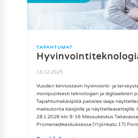
TAPAHTUMAT
Hyvinvointiteknolog
18.12.2025
Vuoden kiinnostavin hyvinvointi- ja tervey
monipuolisesti teknologian ja digitaalisten pa
Tapahtumakävijöitä palvelee laaja näytteill
maksutonta kävijöille ja näytteilleasettajill
28.1.2026 klo 9-16 Messukeskus Taitavassa Te
Promenadikeskuksessa (Yrjönkatu 17) Pori