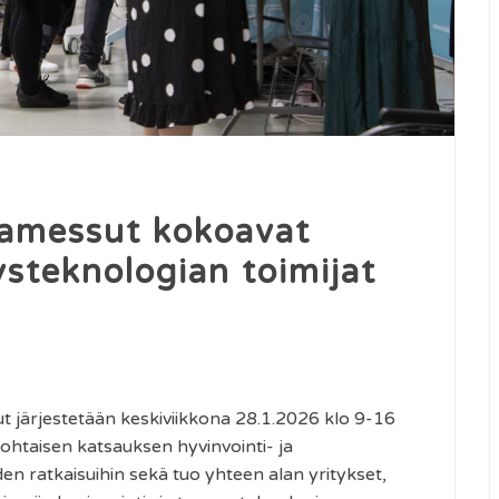
iamessut kokoavat
ysteknologian toimijat
t järjestetään keskiviikkona 28.1.2026 klo 9-16
htaisen katsauksen hyvinvointi- ja
en ratkaisuihin sekä tuo yhteen alan yritykset,