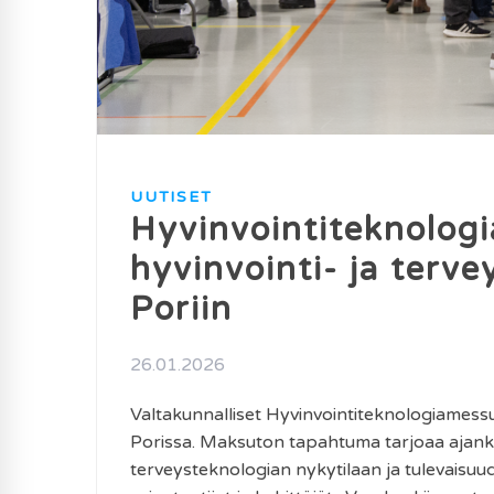
UUTISET
Hyvinvointiteknolog
hyvinvointi- ja terve
Poriin
26.01.2026
Valtakunnalliset Hyvinvointiteknologiamessu
Porissa. Maksuton tapahtuma tarjoaa ajanko
terveysteknologian nykytilaan ja tulevaisuud