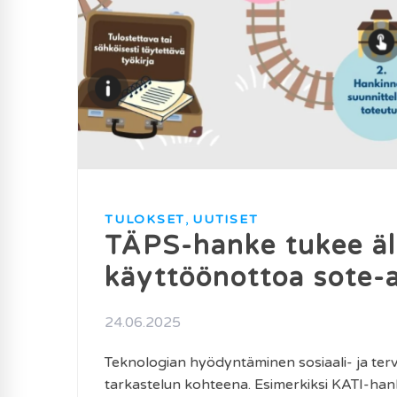
,
TULOKSET
UUTISET
TÄPS-hanke tukee äl
käyttöönottoa sote-a
24.06.2025
Teknologian hyödyntäminen sosiaali- ja terve
tarkastelun kohteena. Esimerkiksi KATI-hankk