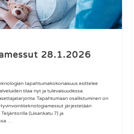
iamessut 28.1.2026
steknologian tapahtumakokonaisuus esittelee
lveluiden tilaa nyt ja tulevaisuudessa.
easettajatarjonta. Tapahtumaan osallistuminen on
e. Hyvinvointiteknologiamessut järjestetään
ljäntorilla (Liisankatu 7) ja
ssa. …