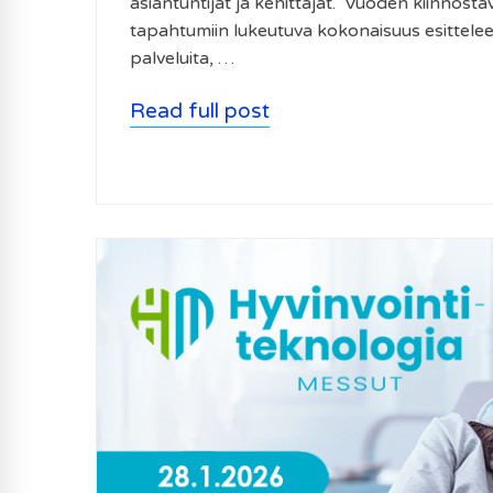
asiantuntijat ja kehittäjät. Vuoden kiinnosta
tapahtumiin lukeutuva kokonaisuus esittelee m
palveluita, …
Read full post