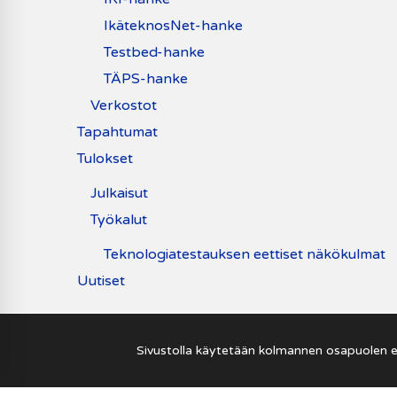
IkäteknosNet-hanke
Testbed-hanke
TÄPS-hanke
Verkostot
Tapahtumat
Tulokset
Julkaisut
Työkalut
Teknologiatestauksen eettiset näkökulmat
Uutiset
Sivustolla käytetään kolmannen osapuolen e