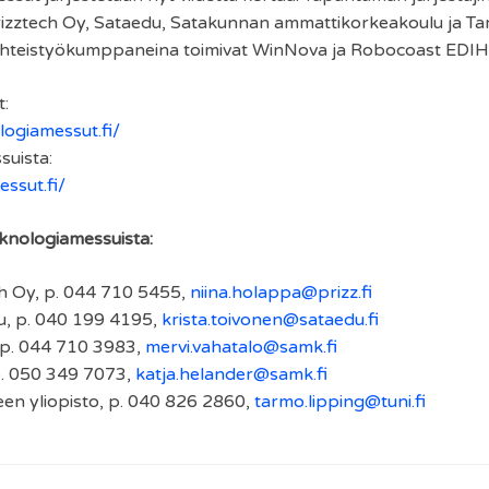
izztech Oy, Sataedu, Satakunnan ammattikorkeakoulu ja T
yhteistyökumppaneina toimivat WinNova ja Robocoast EDIH
:
logiamessut.fi/
suista:
ssut.fi/
eknologiamessuista:
ch Oy, p. 044 710 5455,
niina.holappa@prizz.fi
u, p. 040 199 4195,
krista.toivonen@sataedu.fi
 p. 044 710 3983,
mervi.vahatalo@samk.fi
p. 050 349 7073,
katja.helander@samk.fi
en yliopisto, p. 040 826 2860,
tarmo.lipping@tuni.fi