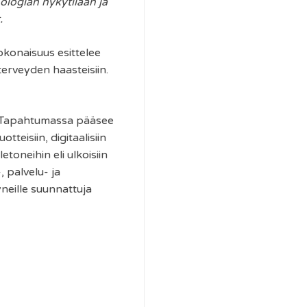
logian nykytilaan ja
t.
okonaisuus esittelee
 terveyden haasteisiin.
a. Tapahtumassa pääsee
teisiin, digitaalisiin
toneihin eli ulkoisiin
 palvelu- ja
yneille suunnattuja