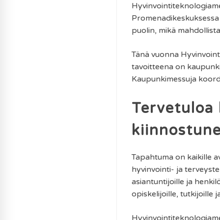
Hyvinvointiteknologiame
Promenadikeskuksessa (Y
puolin, mikä mahdollista
Tänä vuonna Hyvinvoin
tavoitteena on kaupunki
Kaupunkimessuja koordi
Tervetuloa 
kiinnostun
Tapahtuma on kaikille 
hyvinvointi- ja terveyste
asiantuntijoille ja henki
opiskelijoille, tutkijoille
Hyvinvointiteknologiames