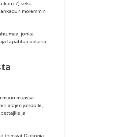
ankatu 7) sekä
Liisankadun molemmin
ahtumaa, jonka
ja tapahtumatiloina.
sta
tu muun muassa
uden alojen johdolle,
ettajille ja
nä toimivat Diakonia-