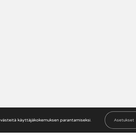
Saavutettavuusseloste
västeitä käyttäjäkokemuksen parantamiseksi.
Asetukset