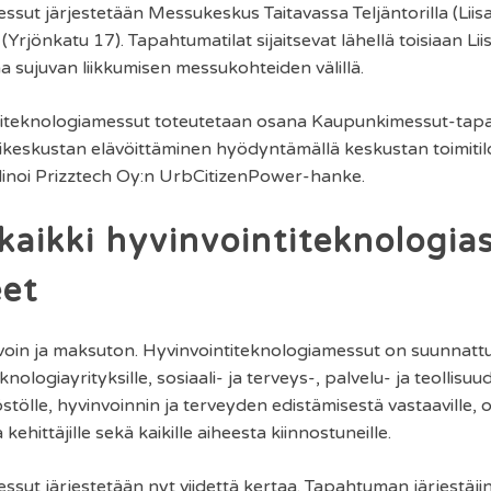
ssut järjestetään Messukeskus Taitavassa Teljäntorilla (Liis
rjönkatu 17). Tapahtumatilat sijaitsevat lähellä toisiaan 
a sujuvan liikkumisen messukohteiden välillä.
titeknologiamessut toteutetaan osana Kaupunkimessut-tap
keskustan elävöittäminen hyödyntämällä keskustan toimitilo
noi Prizztech Oy:n UrbCitizenPower-hanke.
kaikki hyvinvointiteknologia
eet
avoin ja maksuton. Hyvinvointiteknologiamessut on suunnat
knologiayrityksille, sosiaali- ja terveys-, palvelu- ja teollisu
löstölle, hyvinvoinnin ja terveyden edistämisestä vastaaville, op
 ja kehittäjille sekä kaikille aiheesta kiinnostuneille.
sut järjestetään nyt viidettä kertaa. Tapahtuman järjestäji