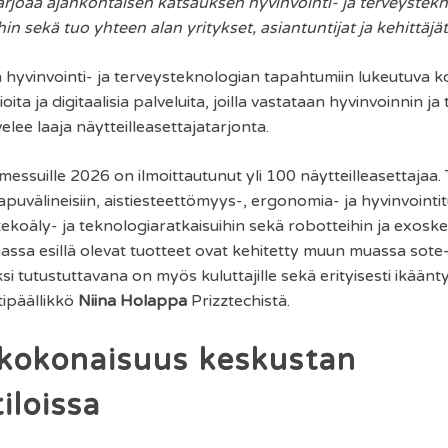
joaa ajankohtaisen katsauksen hyvinvointi- ja terveystekno
in sekä tuo yhteen alan yritykset, asiantuntijat ja kehittäjä
 hyvinvointi- ja terveysteknologian tapahtumiin lukeutuva k
ita ja digitaalisia palveluita, joilla vastataan hyvinvoinnin ja
lee laaja näytteilleasettajatarjonta.
messuille 2026 on ilmoittautunut yli 100 näytteilleasettaja
välineisiin, aistiesteettömyys-, ergonomia- ja hyvinvointituot
tekoäly- ja teknologiaratkaisuihin sekä robotteihin ja exoskele
ssa esillä olevat tuotteet ovat kehitetty muun muassa sote-,
äksi tutustuttavana on myös kuluttajille sekä erityisesti ikäänt
tipäällikkö
Niina Holappa
Prizztechistä.
okonaisuus keskustan
iloissa