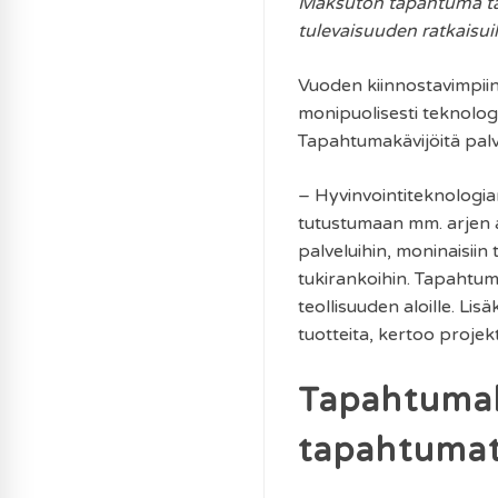
Maksuton tapahtuma tar
tulevaisuuden ratkaisuih
Vuoden kiinnostavimpiin
monipuolisesti teknologio
Tapahtumakävijöitä palve
– Hyvinvointiteknologia
tutustumaan mm. arjen apu
palveluihin, moninaisiin 
tukirankoihin. Tapahtuma
teollisuuden aloille. Lis
tuotteita, kertoo projek
Tapahtumak
tapahtumat