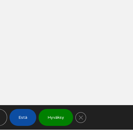
SULJE EVÄSTEBANN
Estä
Hyväksy