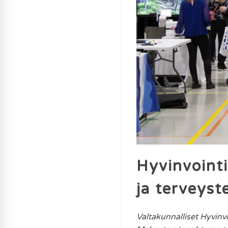
Hyvinvoint
ja terveyst
Valtakunnalliset Hyvinv