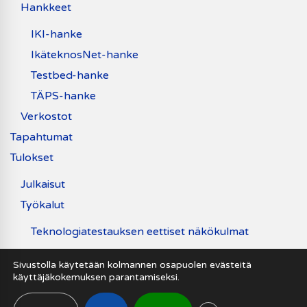
Hankkeet
IKI-hanke
IkäteknosNet-hanke
Testbed-hanke
TÄPS-hanke
Verkostot
Tapahtumat
Tulokset
Julkaisut
Työkalut
Teknologiatestauksen eettiset näkökulmat
Uutiset
Sivustolla käytetään kolmannen osapuolen evästeitä
käyttäjäkokemuksen parantamiseksi.
Saavutettavuusseloste