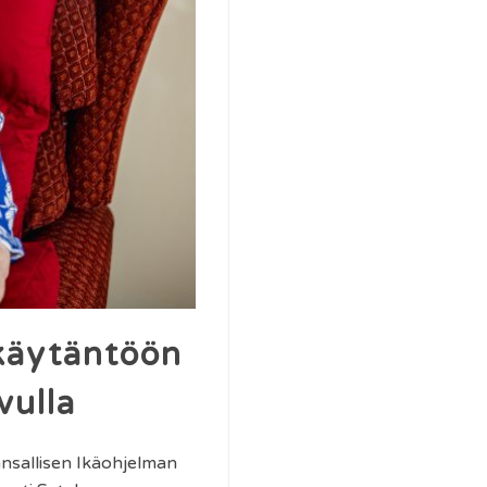
 käytäntöön
vulla
nsallisen Ikäohjelman