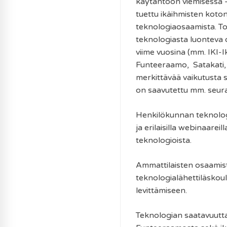
käytäntöön viemisessä –
tuettu ikäihmisten koto
teknologiaosaamista. To
teknologiasta luonteva o
viime vuosina (mm. IKI-
Funteeraamo, Satakati, 
merkittävää vaikutusta 
on saavutettu mm. seuraa
Henkilökunnan teknologi
ja erilaisilla webinaarei
teknologioista.
Ammattilaisten osaamis
teknologialähettiläskou
levittämiseen.
Teknologian saatavuutt