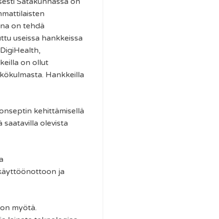
isesti Satakunnassa on
mattilaisten
ena on tehdä
euttu useissa hankkeissa
DigiHealth,
eilla on ollut
äkökulmasta. Hankkeilla
onseptin kehittämisellä
 saatavilla olevista
a
 käyttöönottoon ja
mon myötä.