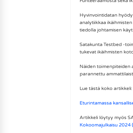
Funteeraamosta sekä ikäi
Hyvinvointidatan hyödynt
analytiikkaa ikäihmisten
tiedolla johtamisen käyt
Satakunta Testbed -toim
tukevat ikäihmisten kot
Näiden toimenpiteiden a
parannettu ammattilaist
Lue tästä koko artikkeli:
Eturintamassa kansalli
Artikkeli löytyy myös 
Kokoomajulkaisu 2024 (t