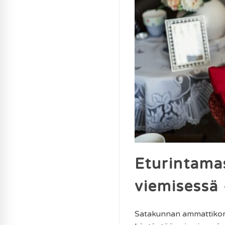
Eturintama
viemisessä 
Satakunnan ammattikork