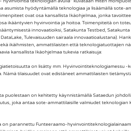
 hyvinvointia teknologian avulla” kuvataan miten monipuol
na asumista hyödyntämällä teknologiaa ja lisäämällä sote-am
imenpiteet ovat osa kansallista Ikäohjelmaa, jonka tavoitte
sa ikääntyvien hyvinvointia ja hoitoa. Toimenpiteitä on tot
Ikääntymisestä innovaatioiksi, Satakunta Testbed, Satakunta 
DataLake, Tulevaisuuden sairaala innovaatioalustana). Hankk
sekä ikäihmisten, ammattilaisten että teknologiatuottajien n
via kansallista Ikäohjelmaa tukevia ratkaisuja:
atietoisuutta on lisätty mm. Hyvinvointiteknologiamessu -k
lla. Nämä tilaisuudet ovat edistäneet ammattilaisten tietämystä
ta puolestaan on kehitetty käynnistämällä Sataedun johdoll
lutus, joka antaa sote-ammattilaisille valmiudet teknologian
a on parannettu Funteeraamo-hyvinvointiteknologialainaa