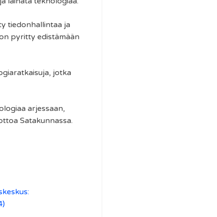
a lainata teknologiaa.
y tiedonhallintaa ja
 on pyritty edistämään
giaratkaisuja, jotka
ologiaa arjessaan,
nottoa Satakunnassa.
skeskus:
4)