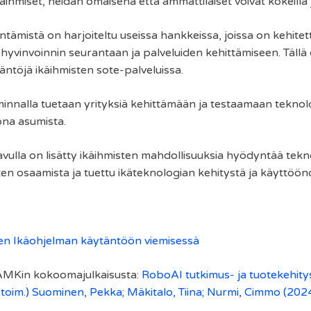
hmiset, heidän omaisena että ammattilaiset voivat kokeilla j
ämistä on harjoiteltu useissa hankkeissa, joissa on kehitett
 hyvinvoinnin seurantaan ja palveluiden kehittämiseen. Tällä
äntöjä ikäihmisten sote-palveluissa.
innalla tuetaan yrityksiä kehittämään ja testaamaan teknolo
ona asumista.
vulla on lisätty ikäihmisten mahdollisuuksia hyödyntää tekn
en osaamista ja tuettu ikäteknologian kehitystä ja käyttöö
sen Ikäohjelman käytäntöön viemisessä
SAMKin kokoomajulkaisusta:
RoboAI tutkimus- ja tuotekehity
oim.) Suominen, Pekka; Mäkitalo, Tiina; Nurmi, Cimmo (202