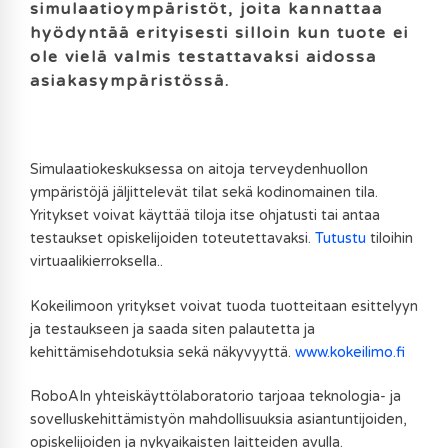
simulaatioympäristöt, joita kannattaa
hyödyntää erityisesti silloin kun tuote ei
ole vielä valmis testattavaksi aidossa
asiakasympäristössä.
Simulaatiokeskuksessa on aitoja terveydenhuollon
ympäristöjä jäljittelevät tilat sekä kodinomainen tila.
Yritykset voivat käyttää tiloja itse ohjatusti tai antaa
testaukset opiskelijoiden toteutettavaksi.
Tutustu
tiloihin
virtuaalikierroksella..
Kokeilimoon yritykset voivat tuoda tuotteitaan esittelyyn
ja testaukseen ja saada siten palautetta ja
kehittämisehdotuksia sekä näkyvyyttä.
www.kokeilimo.fi
RoboAIn yhteiskäyttölaboratorio tarjoaa teknologia- ja
sovelluskehittämistyön mahdollisuuksia asiantuntijoiden,
opiskelijoiden ja nykyaikaisten laitteiden avulla.