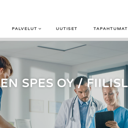
PALVELUT
UUTISET
TAPAHTUMAT
N SPES OY / FIILIS