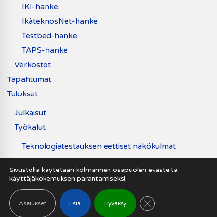
IKI-hanke
IkäteknosNet-hanke
Testbed-hanke
TÄPS-hanke
Verkostot
Tapahtumat
Tulokset
Julkaisut
Työkalut
Teknologiatestauksen eettiset näkökulmat
Uutiset
Sivustolla käytetään kolmannen osapuolen evästeitä
käyttäjäkokemuksen parantamiseksi.
Saavutettavuusseloste
SULJE EVÄSTEB
Asetukset
Estä
Hyväksy