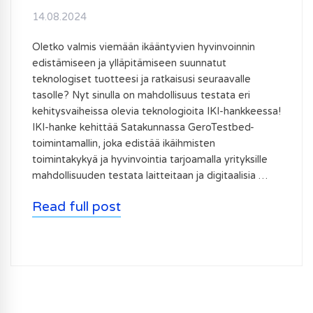
14.08.2024
Oletko valmis viemään ikääntyvien hyvinvoinnin
edistämiseen ja ylläpitämiseen suunnatut
teknologiset tuotteesi ja ratkaisusi seuraavalle
tasolle? Nyt sinulla on mahdollisuus testata eri
kehitysvaiheissa olevia teknologioita IKI-hankkeessa!
IKI-hanke kehittää Satakunnassa GeroTestbed-
toimintamallin, joka edistää ikäihmisten
toimintakykyä ja hyvinvointia tarjoamalla yrityksille
mahdollisuuden testata laitteitaan ja digitaalisia …
Read full post