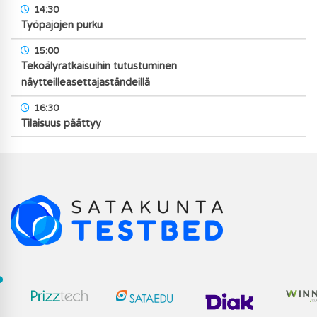
14:30
Työpajojen purku
15:00
Tekoälyratkaisuihin tutustuminen
näytteilleasettajaständeillä
16:30
Tilaisuus päättyy