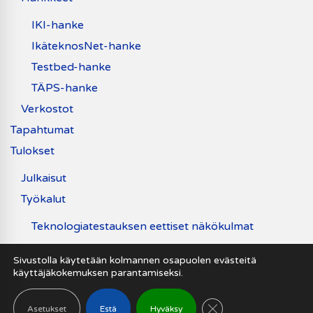
IKI-hanke
IkäteknosNet-hanke
Testbed-hanke
TÄPS-hanke
Verkostot
Tapahtumat
Tulokset
Julkaisut
Työkalut
Teknologiatestauksen eettiset näkökulmat
Uutiset
Sivustolla käytetään kolmannen osapuolen evästeitä
käyttäjäkokemuksen parantamiseksi.
Saavutettavuusseloste
SULJE EVÄSTEB
Asetukset
Estä
Hyväksy