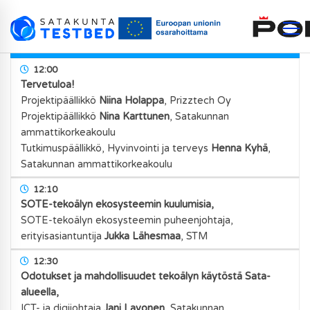
Tekoäly terveyden ja hyvinvoinnin
vauhdittajana
12:00
Tervetuloa!
Projektipäällikkö
Niina Holappa
,
Prizztech Oy
Projektipäällikkö
Nina Karttunen
,
Satakunnan
ammattikorkeakoulu
Tutkimuspäällikkö, Hyvinvointi ja terveys
Henna Kyhä
,
Satakunnan ammattikorkeakoulu
12:10
SOTE-tekoälyn ekosysteemin kuulumisia,
SOTE-tekoälyn ekosysteemin puheenjohtaja,
erityisasiantuntija
Jukka Lähesmaa
,
STM
12:30
Odotukset ja mahdollisuudet tekoälyn käytöstä Sata-
alueella,
ICT- ja digijohtaja
Jani Lavonen
,
Satakunnan