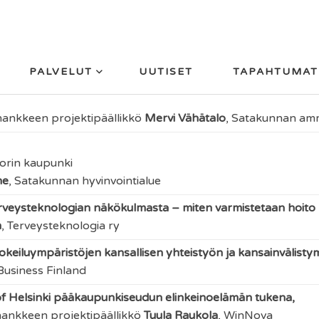
älykkäällä sotella -ajankohtaisseminaari
PALVELUT
UUTISET
TAPAHTUMAT
ten ständeihin tutustuminen
hankkeen projektipäällikkö
Mervi Vähätalo
,
Satakunnan amm
orin kaupunki
ne
,
Satakunnan hyvinvointialue
erveysteknologian näkökulmasta – miten varmistetaan hoito k
n
,
Terveysteknologia ry
okeiluympäristöjen kansallisen yhteistyön ja kansainvälisty
Business Finland
of Helsinki pääkaupunkiseudun elinkeinoelämän tukena,
hankkeen projektipäällikkö
Tuula Raukola
,
WinNova