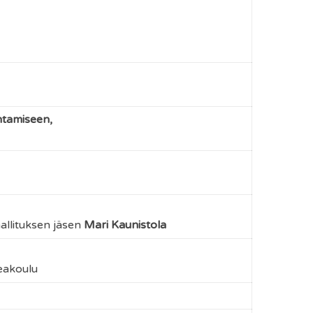
ntamiseen,
allituksen jäsen
Mari Kaunistola
eakoulu