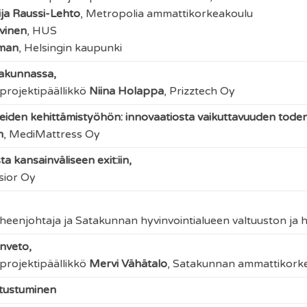
ija Raussi-Lehto
,
Metropolia ammattikorkeakoulu
vinen
,
HUS
man
,
Helsingin kaupunki
takunnassa,
projektipäällikkö
Niina Holappa
,
Prizztech Oy
tteiden kehittämistyöhön: innovaatiosta vaikuttavuuden tode
n
,
MediMattress Oy
 kansainväliseen exit:iin,
sior Oy
eenjohtaja ja Satakunnan hyvinvointialueen valtuuston ja h
nveto,
projektipäällikkö
Mervi Vähätalo
,
Satakunnan ammattikork
tutustuminen