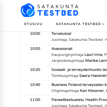
Satakunta Testbed - Elinvoimaa 
Ohjelma
ETUSIVU
SATAKUNTA TESTBED
09:00
Aamukahvi ja teknologiayritys
10:00
Tervetuloa!
Juontaja, Satakunta Testbed -
10:00
Avaussanat:
Kaupunginjohtaja
Lauri Inna
,
P
Järjestämisjohtaja
Marika Lan
10:20
Sosiaali- ja terveydenhuolto t
Toimitusjohtaja
Saara Hassine
10:40
Business Finland terveysalan k
Ohjelmajohtaja
Kari Klossner
,
11:00
Paneelikeskustelu: Health Pro
Juontaja: Satakunta Testbed -