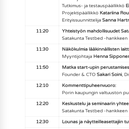
Tutkimus- ja testauspäällikkö
E
Projektipäällikkö
Katariina Rou
Erityissuunnittelija
Sanna Hart
11:20
Yhteistyön mahdollisuudet Sa
Satakunta Testbed -hankkeen 
11:30
Näkökulmia lääkinnällisten lai
Myyntijohtaja
Henna Sippone
11:50
Matka start-upin perustamisesta
Founder & CTO
Sakari Soini
,
Di
12:10
Kommenttipuheenvuoro:
Porin kaupungin valtuuston puh
12:20
Keskustelu ja seminaarin yhtee
Satakunta Testbed -hankkeen 
12:30
Lounas ja näytteilleasettajiin 