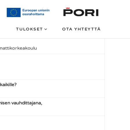
TULOKSET
OTA YHTEYTTÄ
attikorkeakoulu
aikille?
misen vauhdittajana,