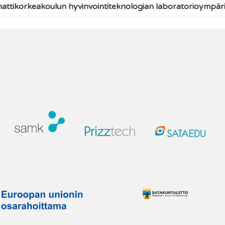
ttikorkeakoulun hyvinvointiteknologian laboratorioympär