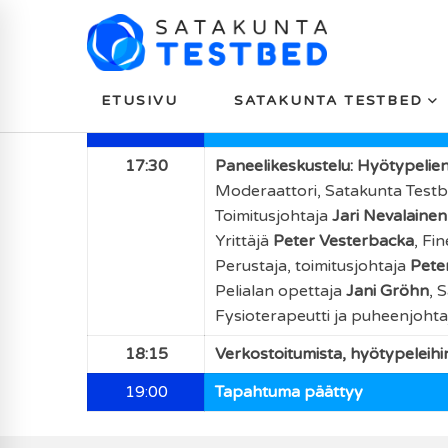
Hyötypelien tulevaisuus hyvinvo
Ohjelma
ETUSIVU
SATAKUNTA TESTBED
17:00
Verkostoitumista ja pelitestaus
17:30
Paneelikeskustelu: Hyötypelien 
Moderaattori, Satakunta Testb
Toimitusjohtaja
Jari Nevalainen
Yrittäjä
Peter Vesterbacka
,
Fin
Perustaja, toimitusjohtaja
Pete
Pelialan opettaja
Jani Gröhn
,
S
Fysioterapeutti ja puheenjohta
18:15
Verkostoitumista, hyötypeleihi
19:00
Tapahtuma päättyy