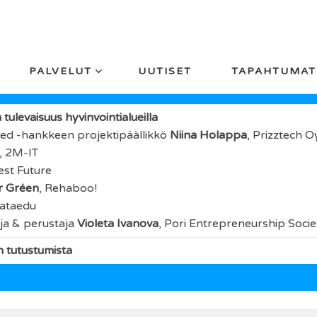
intialueilla 13.7.2022
PALVELUT
UUTISET
TAPAHTUMAT
ta tarjoilujen ohessa
tulevaisuus hyvinvointialueilla
ed -hankkeen projektipäällikkö
Niina Holappa
,
Prizztech O
,
2M-IT
est Future
r Gréen
,
Rehaboo!
ataedu
ja & perustaja
Violeta Ivanova
,
Pori Entrepreneurship Socie
n tutustumista