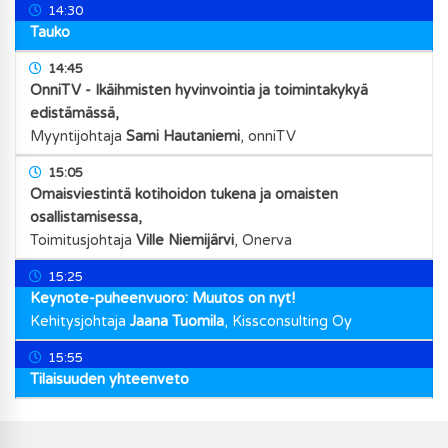
14:30
Tauko
14:45
OnniTV - Ikäihmisten hyvinvointia ja toimintakykyä
edistämässä,
Myyntijohtaja
Sami Hautaniemi
,
onniTV
15:05
Omaisviestintä kotihoidon tukena ja omaisten
osallistamisessa,
Toimitusjohtaja
Ville Niemijärvi
,
Onerva
15:25
Keynote-puheenvuoro: Muutos on nyt!
Kehitysjohtaja
Jaana Tuomila
,
Kissconsulting Oy
15:55
Tilaisuuden yhteenveto