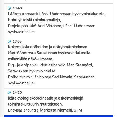
13:40
Lääkeautomaatit Länsi-Uudenmaan hyvinvointialueella:
Kohti yhteisiä toimintamalleja,
Projektipäällikkö
Anni Virtanen
,
Länsi-Uudenmaan
hyvinvointialue
13:55
Kokemuksia etähoidon ja etäryhmätoiminnan
käyttöönotosta Satakunnan hyvinvointialueella
esihenkilön näkökulmasta,
Digi- ja etäpalveluiden esihenkilö
Mari Stengård
,
Satakunnan hyvinvointialue
Etähoitotiimin lähihoitaja
Sari Nevala
,
Satakunnan
hyvinvointialue
14:10
Ikäteknologiakoordinaatio ja askelmerkkejä
toimintakulttuurin muutokseen,
Erityisasiantuntija
Marketta Niemelä
,
STM