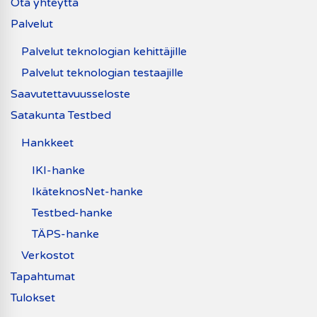
Ota yhteyttä
Palvelut
Palvelut teknologian kehittäjille
Palvelut teknologian testaajille
Saavutettavuusseloste
Satakunta Testbed
Hankkeet
IKI-hanke
IkäteknosNet-hanke
Testbed-hanke
TÄPS-hanke
Verkostot
Tapahtumat
Tulokset