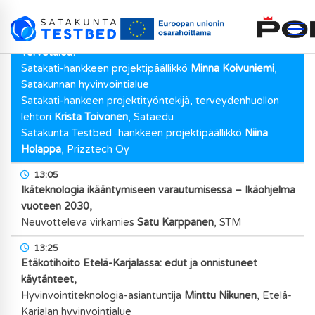
13:00
Tervetuloa!
Satakati-hankkeen projektipäällikkö
Minna Koivuniemi
,
Satakunnan hyvinvointialue
Satakati-hankeen projektityöntekijä, terveydenhuollon
lehtori
Krista Toivonen
,
Sataedu
Satakunta Testbed ‑hankkeen projektipäällikkö
Niina
Holappa
,
Prizztech Oy
13:05
Ikäteknologia ikääntymiseen varautumisessa – Ikäohjelma
vuoteen 2030,
Neuvotteleva virkamies
Satu Karppanen
,
STM
13:25
Etäkotihoito Etelä-Karjalassa: edut ja onnistuneet
käytänteet,
Hyvinvointiteknologia-asiantuntija
Minttu Nikunen
,
Etelä-
Karjalan hyvinvointialue