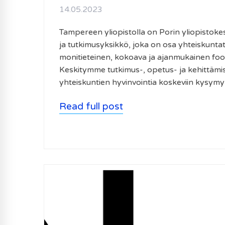
14.05.2023
Tampereen yliopistolla on Porin yliopistoke
ja tutkimusyksikkö, joka on osa yhteiskunt
monitieteinen, kokoava ja ajanmukainen fooru
Keskitymme tutkimus-, opetus- ja kehittämi
yhteiskuntien hyvinvointia koskeviin kysymy
Read full post