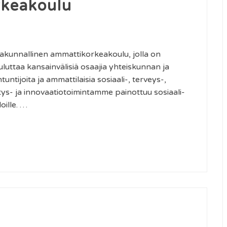
rkeakoulu
akunnallinen ammattikorkeakoulu, jolla on
luttaa kansainvälisiä osaajia yhteiskunnan ja
untijoita ja ammattilaisia sosiaali-, terveys-,
itys- ja innovaatiotoimintamme painottuu sosiaali-
oille. …