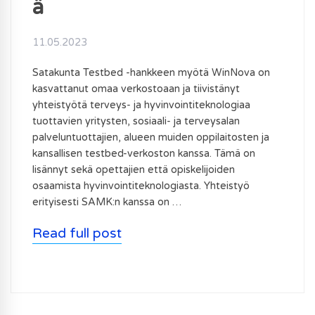
ä
11.05.2023
Satakunta Testbed -hankkeen myötä WinNova on
kasvattanut omaa verkostoaan ja tiivistänyt
yhteistyötä terveys- ja hyvinvointiteknologiaa
tuottavien yritysten, sosiaali- ja terveysalan
palveluntuottajien, alueen muiden oppilaitosten ja
kansallisen testbed-verkoston kanssa. Tämä on
lisännyt sekä opettajien että opiskelijoiden
osaamista hyvinvointiteknologiasta. Yhteistyö
erityisesti SAMK:n kanssa on …
Read full post