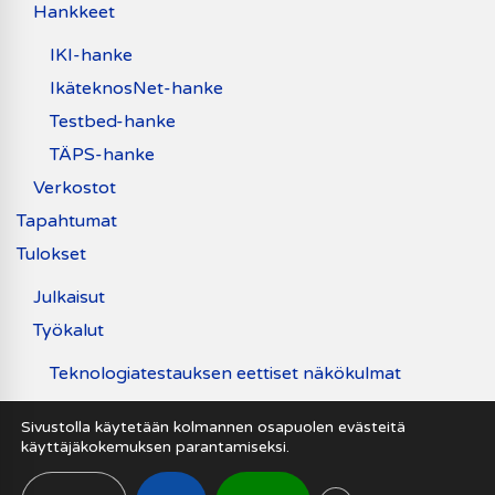
Hankkeet
IKI-hanke
IkäteknosNet-hanke
Testbed-hanke
TÄPS-hanke
Verkostot
Tapahtumat
Tulokset
Julkaisut
Työkalut
Teknologiatestauksen eettiset näkökulmat
Uutiset
Sivustolla käytetään kolmannen osapuolen evästeitä
käyttäjäkokemuksen parantamiseksi.
Saavutettavuusseloste