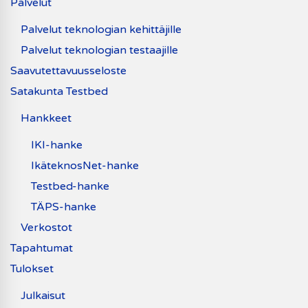
Palvelut
Palvelut teknologian kehittäjille
Palvelut teknologian testaajille
Saavutettavuusseloste
Satakunta Testbed
Hankkeet
IKI-hanke
IkäteknosNet-hanke
Testbed-hanke
TÄPS-hanke
Verkostot
Tapahtumat
Tulokset
Julkaisut