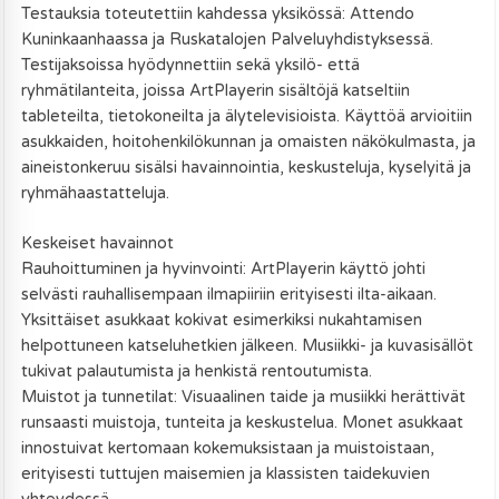
Testauksia toteutettiin kahdessa yksikössä: Attendo
Kuninkaanhaassa ja Ruskatalojen Palveluyhdistyksessä.
Testijaksoissa hyödynnettiin sekä yksilö- että
ryhmätilanteita, joissa ArtPlayerin sisältöjä katseltiin
tableteilta, tietokoneilta ja älytelevisioista. Käyttöä arvioitiin
asukkaiden, hoitohenkilökunnan ja omaisten näkökulmasta, ja
aineistonkeruu sisälsi havainnointia, keskusteluja, kyselyitä ja
ryhmähaastatteluja.
Keskeiset havainnot
Rauhoittuminen ja hyvinvointi: ArtPlayerin käyttö johti
selvästi rauhallisempaan ilmapiiriin erityisesti ilta-aikaan.
Yksittäiset asukkaat kokivat esimerkiksi nukahtamisen
helpottuneen katseluhetkien jälkeen. Musiikki- ja kuvasisällöt
tukivat palautumista ja henkistä rentoutumista.
Muistot ja tunnetilat: Visuaalinen taide ja musiikki herättivät
runsaasti muistoja, tunteita ja keskustelua. Monet asukkaat
innostuivat kertomaan kokemuksistaan ja muistoistaan,
erityisesti tuttujen maisemien ja klassisten taidekuvien