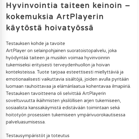
Hyvinvointia taiteen keinoin –
kokemuksia ArtPlayerin
käytöstä hoivatyössä
Testauksen kohde ja tavoite
ArtPlayer on selainpohjainen suoratoistopalvelu, joka
hyödyntää taiteen ja musiikin voimaa hyvinvoinnin
tukemiseksi erityisesti terveydenhuollon ja hoivan
konteksteissa. Tuote tarjoaa esteettisesti miellyttäviä ja
emotionaalisesti vaikuttavia sisältöjä, joiden avulla pyritään
luomaan rauhoittavaa ja elämänlaatua kohentavaa ilmapiiriä.
Testauksen tavoitteena oli selvittää ArtPlayerin
soveltuvuutta ikäihmisten yksilöllisen arjen tukemiseen,
sosiaalista kanssakäymistä edistävään toimintaan sekä
hoitotyön prosessien tukemiseen ympärivuorokautisessa
palveluasumisessa.
Testausympäristöt ja toteutus