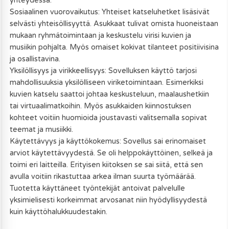
yhteydessä.
Sosiaalinen vuorovaikutus: Yhteiset katseluhetket lisäsivät
selvästi yhteisöllisyyttä. Asukkaat tulivat omista huoneistaan
mukaan ryhmätoimintaan ja keskustelu virisi kuvien ja
musiikin pohjalta. Myös omaiset kokivat tilanteet positiivisina
ja osallistavina.
Yksilöllisyys ja virikkeellisyys: Sovelluksen käyttö tarjosi
mahdollisuuksia yksilölliseen viriketoimintaan. Esimerkiksi
kuvien katselu saattoi johtaa keskusteluun, maalaushetkiin
tai virtuaalimatkoihin. Myös asukkaiden kiinnostuksen
kohteet voitiin huomioida joustavasti valitsemalla sopivat
teemat ja musiikki.
Käytettävyys ja käyttökokemus: Sovellus sai erinomaiset
arviot käytettävyydestä. Se oli helppokäyttöinen, selkeä ja
toimi eri laitteilla. Erityisen kiitoksen se sai siitä, että sen
avulla voitiin rikastuttaa arkea ilman suurta työmäärää.
Tuotetta käyttäneet työntekijät antoivat palvelulle
yksimielisesti korkeimmat arvosanat niin hyödyllisyydestä
kuin käyttöhalukkuudestakin.