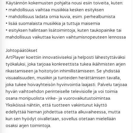
Käytännön kokemusten pohjalta nousi esiin toiveita, kuten:
• mahdollisuus vaihtaa musiikkia kesken esityksen
• mahdollisuus ladata omia kuvia, esim. perhealbumista
• lisää suomalaista musiikkia ja tuttuja maisemia
• esityksen hallintaan lisätoimintoja, kuten taukopainike tai
mahdollisuus vaikuttaa kuvien vaihtumisnopeuteen lennossa
Johtopäätökset
ArtPlayer koettiin innovatiiviseksi ja helposti lähestyttäväksi
työkaluksi, joka tarjoaa konkreettista tukea ikäihmisten arjen
rikastamiseen ja hoitotyön inhimillistämiseen. Se yhdistää
visuaalisuuden, musiikin ja tunteiden herättämisen tavalla,
joka tukee hoivayhteisön hyvinvointia laajasti. Palvelu tarjoaa
hyvän vaihtoehdon perinteiselle televisiolle ja voi toimia
osana monipuolista virike- ja vuorovaikutustoimintaa.
Yksiköissä nähtiin, että tuotteen vakiintunut käyttö
edellyttää hieman johdettua otetta alkuvaiheessa, mutta
kun sen hyödyt oivalletaan, sovellus otetaan mielellään
osaksi arjen toimintoja.