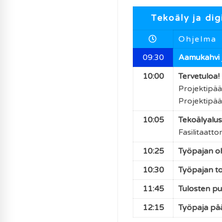
Tekoäly ja dig
Ohjelma
09:30
Aamukahvi j
10:00
Tervetuloa!
Projektipää
Projektipää
10:05
Tekoälyalus
Fasilitaattor
10:25
Työpajan oh
10:30
Työpajan to
11:45
Tulosten pu
12:15
Työpaja pä