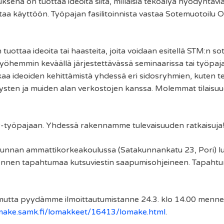
sena on tuottaa ideoita siitä, millaisia tekoälyä hyödyntäviä 
taa käyttöön. Työpajan fasilitoinnista vastaa Sotemuotoilu O
tuottaa ideoita tai haasteita, joita voidaan esitellä STM:n s
hemmin keväällä järjestettävässä seminaarissa tai työpaja
kaa ideoiden kehittämistä yhdessä eri sidosryhmien, kuten t
tysten ja muiden alan verkostojen kanssa. Molemmat tilaisuu
-työpajaan. Yhdessä rakennamme tulevaisuuden ratkaisuja
akunnan ammattikorkeakoulussa (Satakunnankatu 23, Pori) l
 ennen tapahtumaa kutsuviestin saapumisohjeineen. Tapahtu
mutta pyydämme ilmoittautumistanne 24.3. klo 14.00 menness
omake.samk.fi/lomakkeet/16413/lomake.html
.