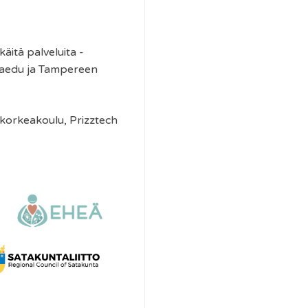
äitä palveluita -
taedu ja Tampereen
ikorkeakoulu, Prizztech