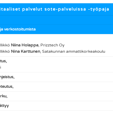
itaaliset palvelut sote-palveluissa -työpaja
a verkostoitumista
llikkö
Niina Holappa
,
Prizztech Oy
llikkö
Nina Karttunen
,
Satakunnan ammattikorkeakoulu
tus,
i
jeistus,
teutus,
rku,
ättyy