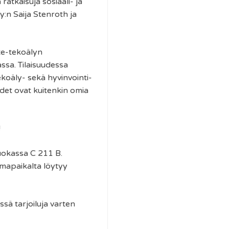
ratkaisuja sosiaali- ja
y:n Saija Stenroth ja
ote-tekoälyn
ssa. Tilaisuudessa
ekoäly- sekä hyvinvointi-
det ovat kuitenkin omia
!
uokassa C 211 B.
mapaikalta löytyy
ä tarjoiluja varten