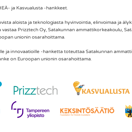
HEÄ- ja Kasvualusta -hankkeet.
ista aloista ja teknologiasta hyvinvointia, elinvoimaa ja älykk
 vastaa Prizztech Oy, Satakunnan ammattikorkeakoulu, Sa
roopan unionin osarahoittama.
ille ja innovaatioille -hanketta toteuttaa Satakunnan ammatt
Hanke on Euroopan unionin osarahoittama.