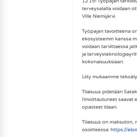
12.15! Työpajan tarkoituk
terveysalalla voidaan ot
Ville Niemijärvi.
Työpajan tavoitteena on 
ekosysteemin kanssa myö
voidaan tarvittaessa jat
ja terveysteknologiayri
kokonaisuuksiaan.
Liity mukaamme tekoäly
Tilaisuus pidetään Sat
Ilmoittautuneet saavat
opasteet tilaan.
Tilaisuus on maksuton, 
osoitteessa:
https://el