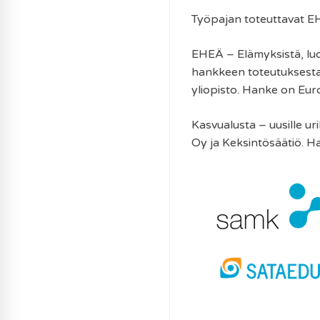
Työpajan toteuttavat E
EHEÄ – Elämyksistä, luov
hankkeen toteutuksesta
yliopisto. Hanke on Eu
Kasvualusta – uusille ur
Oy ja Keksintösäätiö. 