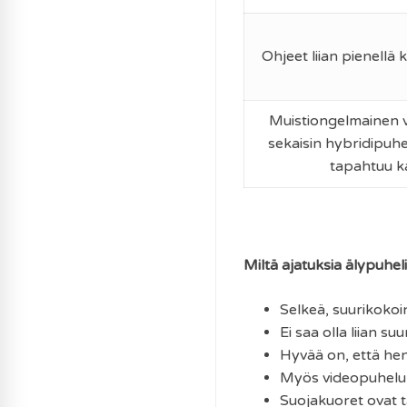
Ohjeet liian pienellä
Muistiongelmainen
sekaisin hybridipuhe
tapahtuu k
Miltä ajatuksia älypuhel
Selkeä, suurikokoi
Ei saa olla liian s
Hyvää on, että hen
Myös videopuhelu o
Suojakuoret ovat t