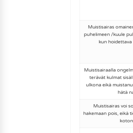
Muistisairas omainen
puhelimeen /kuule puhe
kun hoidettava 
Muistisairaalla ongel
terävät kulmat sisäl
ulkona eikä muistanut
hätä n
Muistisairas voi so
hakemaan pois, eikä tie
kotona