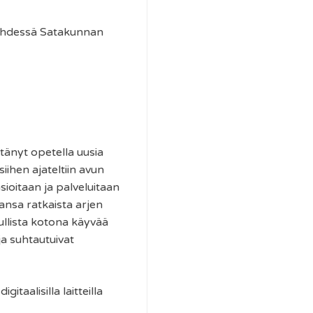
a yhdessä Satakunnan
itänyt opetella uusia
ihen ajateltiin avun
sioitaan ja palveluitaan
vansa ratkaista arjen
ullista kotona käyvää
 ja suhtautuivat
itaalisilla laitteilla