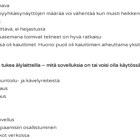
inava
ä pyyhkäisynäyttöjen määrää voi vähentää kun muisti heikkene
.
ttävä, ei heijastusta
usasemana toimivat telineet on hyvä ratkaisu
sä oli kaiuttimet. Huono puoli oli kaiuttimien aiheuttama yks
ukea älylaitteilla – mitä sovelluksia on tai voisi olla käytöss
kuntoilu- ja kävelyreiteistä
taus
aus
vellus
apaamisiin osallistuminen
ikot verkossa