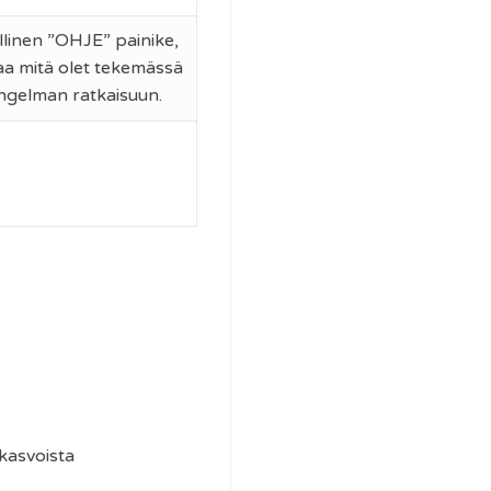
rillinen ”OHJE” painike,
taa mitä olet tekemässä
ongelman ratkaisuun.
kasvoista