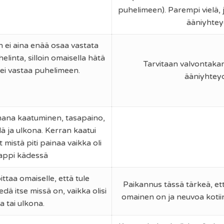
puhelimeen). Parempi vielä, 
ääniyhtey
 ei aina enää osaa vastata
linta, silloin omaisella hätä
Tarvitaan valvontaka
ei vastaa puhelimeen.
ääniyhteyd
mana kaatuminen, tasapaino,
lä ja ulkona. Kerran kaatui
 mistä piti painaa vaikka oli
appi kädessä
ittaa omaiselle, että tule
Paikannus tässä tärkeä, ett
dä itse missä on, vaikka olisi
omainen on ja neuvoa kotiin
 tai ulkona.