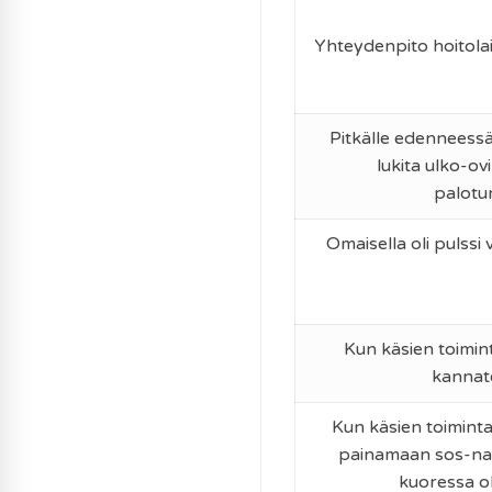
Yhteydenpito hoitola
Pitkälle edenneessä
lukita ulko-ovi
palotur
Omaisella oli pulssi v
Kun käsien toimint
kannate
Kun käsien toiminta
painamaan sos-nap
kuoressa o