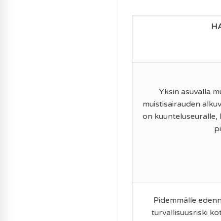
H
Yksin asuvalla mu
muistisairauden alkuv
on kuunteluseuralle, 
pi
Pidemmälle edenn
turvallisuusriski kot