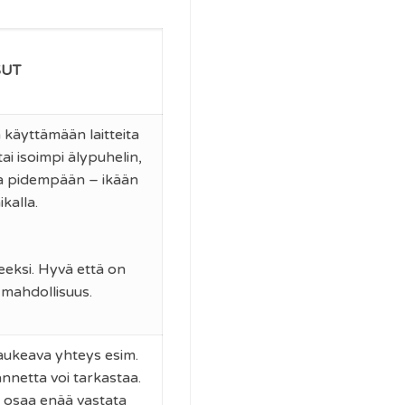
SUT
ä käyttämään laitteita
 tai isoimpi älypuhelin,
lla pidempään – ikään
ikalla.
keeksi. Hyvä että on
 mahdollisuus.
 aukeava yhteys esim.
annetta voi tarkastaa.
 osaa enää vastata