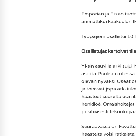
Emporian ja Elisan tuot
ammattikorkeakoulun IK
Työpajaan osallistui 10 h
Osallistujat kertoivat ti
Yksin asuvilla arki suju
asioita. Puolison olless
olevan hyväksi. Useat osa
ja toimivat jopa atk-tuk
haasteet suurelta osin 
henkilöä. Omaishoitajat o
positiivisesti teknologia
Seuraavassa on kuvattu os
haasteita voisi ratkaista.