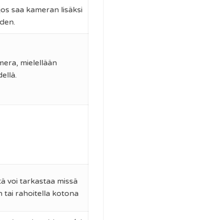
jos saa kameran lisäksi
den.
mera, mielellään
ellä.
ä voi tarkastaa missä
 tai rahoitella kotona