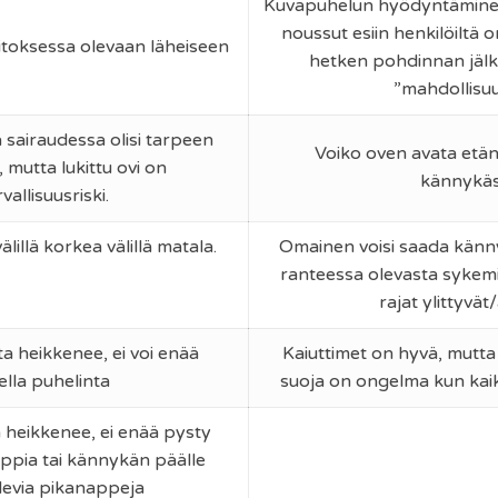
Kuvapuhelun hyödyntäminen
noussut esiin henkilöiltä o
itoksessa olevaan läheiseen
hetken pohdinnan jälk
”mahdollisu
 sairaudessa olisi tarpeen
Voiko oven avata etä
, mutta lukittu ovi on
kännykäs
vallisuusriski.
älillä korkea välillä matala.
Omainen voisi saada känn
ranteessa olevasta sykemit
rajat ylittyvät/
a heikkenee, ei voi enää
Kaiuttimet on hyvä, mutta 
lla puhelinta
suoja on ongelma kun kaik
 heikkenee, ei enää pysty
pia tai kännykän päälle
levia pikanappeja