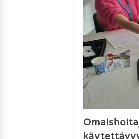
Omaishoita
käytettävy