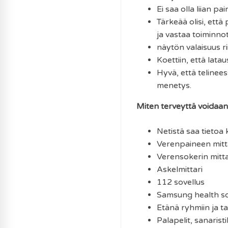
Ei saa olla liian pa
Tärkeää olisi, ett
ja vastaa toiminnot
näytön valaisuus rii
Koettiin, että lata
Hyvä, että telinees
menetys.
Miten terveyttä voidaan t
Netistä saa tietoa 
Verenpaineen mit
Verensokerin mitt
Askelmittari
112 sovellus
Samsung health so
Etänä ryhmiin ja t
Palapelit, sanarist