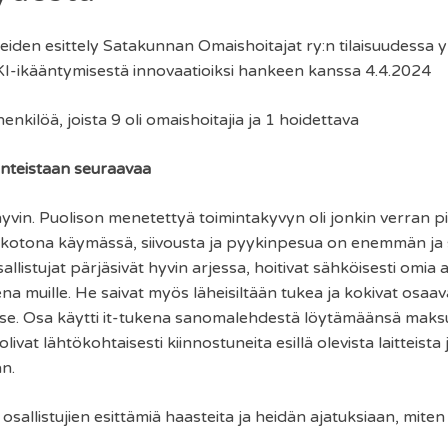
teiden esittely Satakunnan Omaishoitajat ry:n tilaisuudess
I-ikääntymisestä innovaatioiksi hankeen kanssa 4.4.2024
enkilöä, joista 9 oli omaishoitajia ja 1 hoidettava
lanteistaan seuraavaa
i hyvin. Puolison menetettyä toimintakyvyn oli jonkin verran p
a kotona käymässä, siivousta ja pyykinpesua on enemmän ja si
llistujat pärjäsivät hyvin arjessa, hoitivat sähköisesti omia a
ena muille. He saivat myös läheisiltään tukea ja kokivat osaa
itse. Osa käytti it-tukena sanomalehdestä löytämäänsä maks
livat lähtökohtaisesti kiinnostuneita esillä olevista laitteista
an.
allistujien esittämiä haasteita ja heidän ajatuksiaan, miten dig