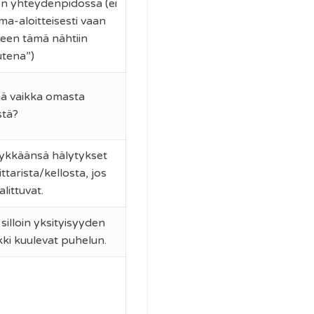
 yhteydenpidossa (ei
ma-aloitteisesti vaan
een tämä nähtiin
utena”)
nä vaikka omasta
tä?
ykkäänsä hälytykset
tarista/kellosta, jos
alittuvat.
silloin yksityisyyden
ki kuulevat puhelun.