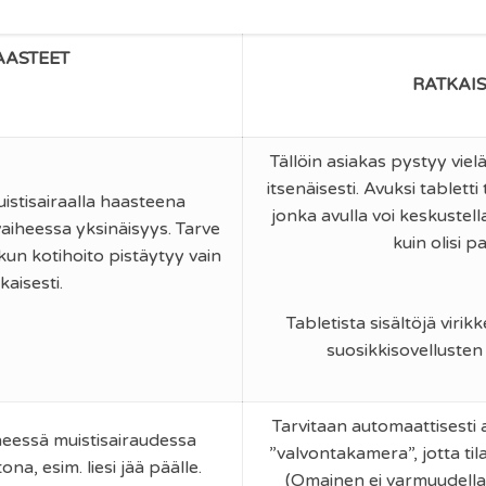
AASTEET
RATKAI
Tällöin asiakas pystyy viel
itsenäisesti. Avuksi tabletti
istisairaalla haasteena
jonka avulla voi keskuste
aiheessa yksinäisyys. Tarve
kuin olisi pa
kun kotihoito pistäytyy vain
kaisesti.
Tabletista sisältöjä virik
suosikkisovellusten
Tarvitaan automaattisesti
eessä muistisairaudessa
”valvontakamera”, jotta til
ona, esim. liesi jää päälle.
(Omainen ei varmuudella