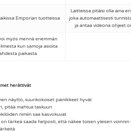
Laitteissa pitäisi olla aina e
 kaikissa Emporian tuotteissa
joka automaattisesti tunnis
ja antaa videona ohjeet 
 voi myös mennä enemmän
limesta kun samoja asioita
ahdesta paikasta.
imet herättivät
nen näyttö, suurikokoiset painikkeet hyvät
uuri, pitää mahtua taskuun
kilöiden nimiin saa kasvokuvat
n tärkeä saada helposti, että näkee toisen yleisen voinnin 
ärkeitä