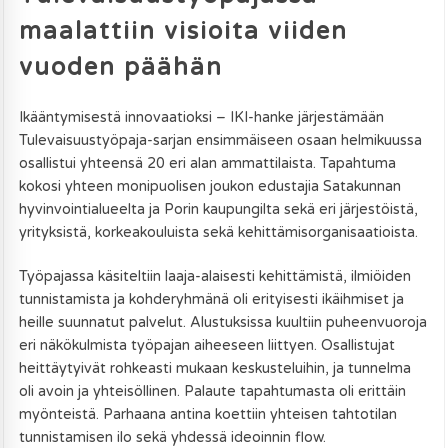
maalattiin visioita viiden
vuoden päähän
Ikääntymisestä innovaatioksi – IKI-hanke järjestämään
Tulevaisuustyöpaja-sarjan ensimmäiseen osaan helmikuussa
osallistui yhteensä 20 eri alan ammattilaista. Tapahtuma
kokosi yhteen monipuolisen joukon edustajia Satakunnan
hyvinvointialueelta ja Porin kaupungilta sekä eri järjestöistä,
yrityksistä, korkeakouluista sekä kehittämisorganisaatioista.
Työpajassa käsiteltiin laaja-alaisesti kehittämistä, ilmiöiden
tunnistamista ja kohderyhmänä oli erityisesti ikäihmiset ja
heille suunnatut palvelut. Alustuksissa kuultiin puheenvuoroja
eri näkökulmista työpajan aiheeseen liittyen. Osallistujat
heittäytyivät rohkeasti mukaan keskusteluihin, ja tunnelma
oli avoin ja yhteisöllinen. Palaute tapahtumasta oli erittäin
myönteistä. Parhaana antina koettiin yhteisen tahtotilan
tunnistamisen ilo sekä yhdessä ideoinnin flow.