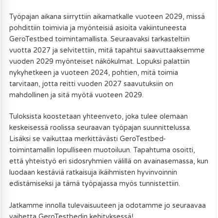
Työpajan aikana siirryttiin aikamatkalle vuoteen 2029, missä
pohdittiin toimivia ja myönteisiä asioita vakiintuneesta
GeroTestbed toimintamallista. Seuraavaksi tarkasteltiin
vuotta 2027 ja selvitettiin, mitä tapahtui saavuttaaksemme
vuoden 2029 myönteiset näkökulmat. Lopuksi palattiin
nykyhetkeen ja vuoteen 2024, pohtien, mitä toimia
tarvitaan, jotta reitti vuoden 2027 saavutuksiin on
mahdollinen ja sitä myötä vuoteen 2029.
Tuloksista koostetaan yhteenveto, joka tulee olemaan
keskeisessä roolissa seuraavan työpajan suunnittelussa.
Lisäksi se vaikuttaa merkittävästi GeroTestbed-
toimintamallin lopulliseen muotoiluun. Tapahtuma osoitti,
että yhteistyö eri sidosryhmien välillä on avainasemassa, kun
luodaan kestäviä ratkaisuja ikäihmisten hyvinvoinnin
edistämiseksi ja tämä työpajassa myös tunnistettiin.
Jatkamme innolla tulevaisuuteen ja odotamme jo seuraavaa
vaihetta GeroTestbedin kehityksessä!