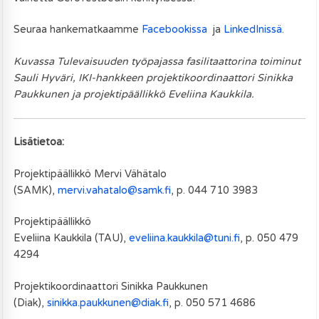
Seuraa hankematkaamme
Facebookissa
ja
LinkedInissä
.
Kuvassa Tulevaisuuden työpajassa fasilitaattorina toiminut
Sauli Hyväri, IKI-hankkeen projektikoordinaattori Sinikka
Paukkunen ja projektipäällikkö Eveliina Kaukkila.
Lisätietoa:
Projektipäällikkö Mervi Vähätalo
(SAMK),
mervi.vahatalo@samk.fi
, p. 044 710 3983
Projektipäällikkö
Eveliina Kaukkila (TAU),
eveliina.kaukkila@tuni.fi
, p. 050 479
4294
Projektikoordinaattori Sinikka Paukkunen
(Diak),
sinikka.paukkunen@diak.fi
, p. 050 571 4686