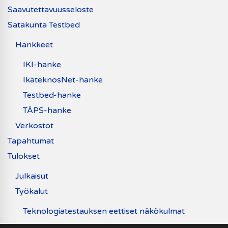
Saavutettavuusseloste
Satakunta Testbed
Hankkeet
IKI-hanke
IkäteknosNet-hanke
Testbed-hanke
TÄPS-hanke
Verkostot
Tapahtumat
Tulokset
Julkaisut
Työkalut
Teknologiatestauksen eettiset näkökulmat
Uutiset