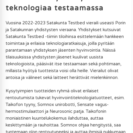
teknologiaa testaamassa
Vuosina 2022-2023 Satakunta Testbed vieraili useasti Porin
ja Satakunnan yhdistysten vieraana. Yhdistykset kutsuivat
Satakunta Testbed -tiimin tiloihinsa esittelemään hankkeen
toimintaa ja erilaisia teknologiaratkaisuja, joilla pyritään
parantamaan yhdistyksen jäsenten hyvinvointia. Näissä
tilaisuuksissa yhdistysten jäsenet kuulivat uusista
teknologioista, pääsivät itse testaamaan sekä pohtimaan,
millaista hyötyä tuotteista voisi olla heille. Vierailut olivat
antoisa ja välineet sekä laitteet herättivät mielenkiinnon.
Kysytyimpien tuotteiden ryhmä olivat erilaiset
rentoutumista tukevat hyvinvointiteknologiatuotteet, esim.
Taikofon tyyny, Somnox unirobotti, Sensate vagus-
hermostimulaattori ja Neurosonic patja. Taikofonin
moniaistinen kuuntelukokemus ilahduttaa, auttaa
keskittymään ja rauhoittaa. Somnox ohjaa hengitystä, saa
tuntemaan olon rentoutuneeksi ja auttaa ihmisiä nukkumaan