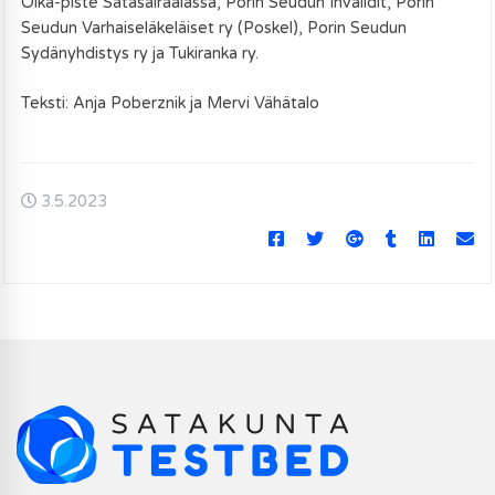
Olka-piste Satasairaalassa, Porin Seudun Invalidit, Porin
Seudun Varhaiseläkeläiset ry (Poskel), Porin Seudun
Sydänyhdistys ry ja Tukiranka ry.
Teksti: Anja Poberznik ja Mervi Vähätalo
3.5.2023