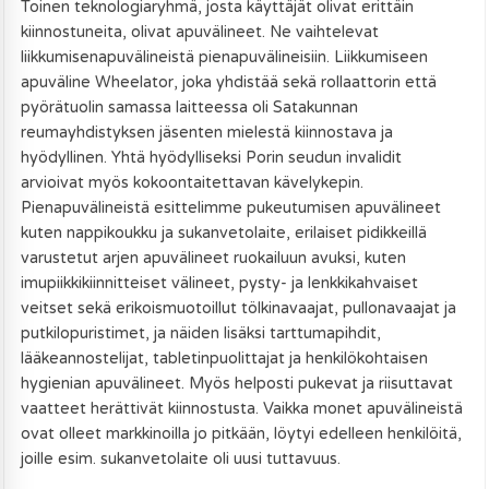
Toinen teknologiaryhmä, josta käyttäjät olivat erittäin
kiinnostuneita, olivat apuvälineet. Ne vaihtelevat
liikkumisenapuvälineistä pienapuvälineisiin. Liikkumiseen
apuväline Wheelator, joka yhdistää sekä rollaattorin että
pyörätuolin samassa laitteessa oli Satakunnan
reumayhdistyksen jäsenten mielestä kiinnostava ja
hyödyllinen. Yhtä hyödylliseksi Porin seudun invalidit
arvioivat myös kokoontaitettavan kävelykepin.
Pienapuvälineistä esittelimme pukeutumisen apuvälineet
kuten nappikoukku ja sukanvetolaite, erilaiset pidikkeillä
varustetut arjen apuvälineet ruokailuun avuksi, kuten
imupiikkikiinnitteiset välineet, pysty- ja lenkkikahvaiset
veitset sekä erikoismuotoillut tölkinavaajat, pullonavaajat ja
putkilopuristimet, ja näiden lisäksi tarttumapihdit,
lääkeannostelijat, tabletinpuolittajat ja henkilökohtaisen
hygienian apuvälineet. Myös helposti pukevat ja riisuttavat
vaatteet herättivät kiinnostusta. Vaikka monet apuvälineistä
ovat olleet markkinoilla jo pitkään, löytyi edelleen henkilöitä,
joille esim. sukanvetolaite oli uusi tuttavuus.