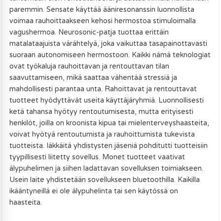
paremmin. Sensate käyttää ääniresonanssin luonnollista
voimaa rauhoittaakseen kehosi hermostoa stimuloimalla
vagushermoa. Neurosonic-patja tuottaa erittäin
matalataajuista värähtelyä, joka vaikuttaa tasapainottavasti
suoraan autonomiseen hermostoon. Kaikki nämä teknologiat
ovat työkaluja rauhoittavan ja rentouttavan tilan
saavuttamiseen, mikä saattaa vähentää stressiä ja
mahdollisesti parantaa unta. Rahoittavat ja rentouttavat
tuotteet hyödyttävät useita käyttäjäryhmiä. Luonnollisesti
ketä tahansa hyötyy rentoutumisesta, mutta erityisesti
henkilöt, joilla on kroonista kipua tai mielenterveyshaasteita,
voivat hyötyä rentoutumista ja rauhoittumista tukevista
tuotteista. Iäkkäitä yhdistysten jäseniä pohditutti tuotteisiin
tyypillisesti liitetty sovellus. Monet tuotteet vaativat
älypuhelimen ja siihen ladattavan sovelluksen toimiakseen.
Usein laite yhdistetään sovellukseen bluetoothilla. Kaikilla
ikääntyneillä ei ole älypuhelinta tai sen käytössä on
haasteita.