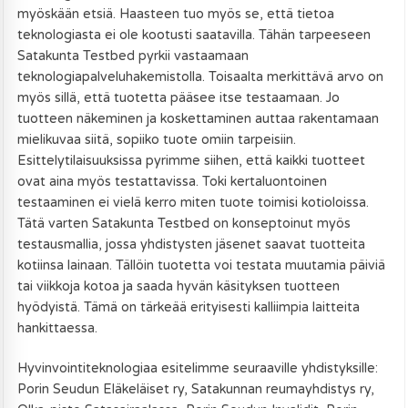
myöskään etsiä. Haasteen tuo myös se, että tietoa
teknologiasta ei ole kootusti saatavilla. Tähän tarpeeseen
Satakunta Testbed pyrkii vastaamaan
teknologiapalveluhakemistolla. Toisaalta merkittävä arvo on
myös sillä, että tuotetta pääsee itse testaamaan. Jo
tuotteen näkeminen ja koskettaminen auttaa rakentamaan
mielikuvaa siitä, sopiiko tuote omiin tarpeisiin.
Esittelytilaisuuksissa pyrimme siihen, että kaikki tuotteet
ovat aina myös testattavissa. Toki kertaluontoinen
testaaminen ei vielä kerro miten tuote toimisi kotioloissa.
Tätä varten Satakunta Testbed on konseptoinut myös
testausmallia, jossa yhdistysten jäsenet saavat tuotteita
kotiinsa lainaan. Tällöin tuotetta voi testata muutamia päiviä
tai viikkoja kotoa ja saada hyvän käsityksen tuotteen
hyödyistä. Tämä on tärkeää erityisesti kalliimpia laitteita
hankittaessa.
Hyvinvointiteknologiaa esitelimme seuraaville yhdistyksille:
Porin Seudun Eläkeläiset ry, Satakunnan reumayhdistys ry,