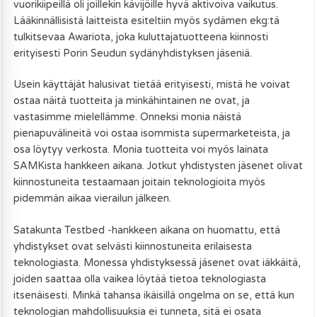
vuorikiipeillä oli joillekin kävijöille hyvä aktivoiva vaikutus.
Lääkinnällisistä laitteista esiteltiin myös sydämen ekg:tä
tulkitsevaa Awariota, joka kuluttajatuotteena kiinnosti
erityisesti Porin Seudun sydänyhdistyksen jäseniä.
Usein käyttäjät halusivat tietää erityisesti, mistä he voivat
ostaa näitä tuotteita ja minkähintainen ne ovat, ja
vastasimme mielellämme. Onneksi monia näistä
pienapuvälineitä voi ostaa isommista supermarketeista, ja
osa löytyy verkosta. Monia tuotteita voi myös lainata
SAMKista hankkeen aikana. Jotkut yhdistysten jäsenet olivat
kiinnostuneita testaamaan joitain teknologioita myös
pidemmän aikaa vierailun jälkeen.
Satakunta Testbed -hankkeen aikana on huomattu, että
yhdistykset ovat selvästi kiinnostuneita erilaisesta
teknologiasta. Monessa yhdistyksessä jäsenet ovat iäkkäitä,
joiden saattaa olla vaikea löytää tietoa teknologiasta
itsenäisesti. Minkä tahansa ikäisillä ongelma on se, että kun
teknologian mahdollisuuksia ei tunneta, sitä ei osata