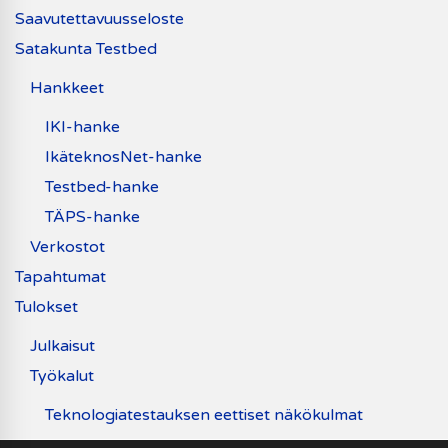
Saavutettavuusseloste
Satakunta Testbed
Hankkeet
IKI-hanke
IkäteknosNet-hanke
Testbed-hanke
TÄPS-hanke
Verkostot
Tapahtumat
Tulokset
Julkaisut
Työkalut
Teknologiatestauksen eettiset näkökulmat
Uutiset