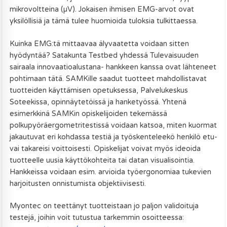
mikrovoltteina (µV). Jokaisen ihmisen EMG-arvot ovat
yksilöllisiä ja tämä tulee huomioida tuloksia tulkittaessa.
Kuinka EMG:tä mittaavaa älyvaatetta voidaan sitten
hyödyntää? Satakunta Testbed yhdessä Tulevaisuuden
sairaala innovaatioalustana- hankkeen kanssa ovat lähteneet
pohtimaan tätä. SAMKille saadut tuotteet mahdollistavat
tuotteiden käyttämisen opetuksessa, Palvelukeskus
Soteekissa, opinnäytetöissä ja hanketyössä. Yhtenä
esimerkkinä SAMKin opiskelijoiden tekemässä
polkupyöräergometritestissä voidaan katsoa, miten kuormat
jakautuvat eri kohdassa testiä ja työskenteleekö henkilö etu-
vai takareisi voittoisesti. Opiskelijat voivat myös ideoida
tuotteelle uusia käyttökohteita tai datan visualisointia.
Hankkeissa voidaan esim. arvioida työergonomiaa tukevien
harjoitusten onnistumista objektiivisesti.
Myontec on teettänyt tuotteistaan jo paljon validoituja
testejä, joihin voit tutustua tarkemmin osoitteessa: