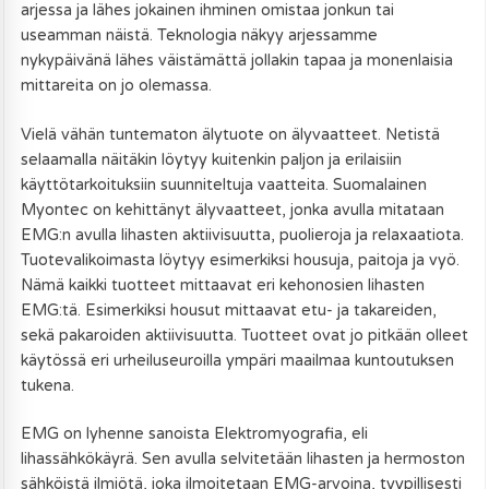
arjessa ja lähes jokainen ihminen omistaa jonkun tai
useamman näistä. Teknologia näkyy arjessamme
nykypäivänä lähes väistämättä jollakin tapaa ja monenlaisia
mittareita on jo olemassa.
Vielä vähän tuntematon älytuote on älyvaatteet. Netistä
selaamalla näitäkin löytyy kuitenkin paljon ja erilaisiin
käyttötarkoituksiin suunniteltuja vaatteita. Suomalainen
Myontec on kehittänyt älyvaatteet, jonka avulla mitataan
EMG:n avulla lihasten aktiivisuutta, puolieroja ja relaxaatiota.
Tuotevalikoimasta löytyy esimerkiksi housuja, paitoja ja vyö.
Nämä kaikki tuotteet mittaavat eri kehonosien lihasten
EMG:tä. Esimerkiksi housut mittaavat etu- ja takareiden,
sekä pakaroiden aktiivisuutta. Tuotteet ovat jo pitkään olleet
käytössä eri urheiluseuroilla ympäri maailmaa kuntoutuksen
tukena.
EMG on lyhenne sanoista Elektromyografia, eli
lihassähkökäyrä. Sen avulla selvitetään lihasten ja hermoston
sähköistä ilmiötä, joka ilmoitetaan EMG-arvoina, tyypillisesti