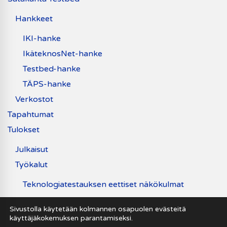
Hankkeet
IKI-hanke
IkäteknosNet-hanke
Testbed-hanke
TÄPS-hanke
Verkostot
Tapahtumat
Tulokset
Julkaisut
Työkalut
Teknologiatestauksen eettiset näkökulmat
Uutiset
Sivustolla käytetään kolmannen osapuolen evästeitä
käyttäjäkokemuksen parantamiseksi.