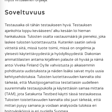
myös virtuaalinen ohjaaja.
Soveltuvuus
Testausaika oli tähän testaukseen hyvä. Testauksen
ajankohta loppu kevääseen/ alku kesään loi hieman
hankaluuksia. Tulosten osalta vastausmäärä jäi pieneksi, joka
laskee tulosten luotettavuutta. Kuitenkin saatiin selviä
viitteitä siitä, missä tuote toimii, missä on ongelmia ja
yleisesti käytettävyydestä ja hyödyllisyydestä. Diakonian
ammattilaisten antama kirjallinen palaute oli hyvää ja nämä
antoi Viveka Finland Oy:lle vahvistusta jo aikaisemmin
pohdituista uudistuksista ja näiden lisäksi saivat myös uusia
kehitysehdotuksia. Tulosten luotettavuuden kannalta olisi
tärkeää, että Muistijoogamattoa testattaisiin uudelleen
suuremmalla testausjoukolla ja käytettäisiin samaa mittaria
(TAM), jota Satakunta Testbed käytti tässä testauksessa.
Tulosten toistettavuuden kannalta olisi juuri tärkeää, että
mittari pysyy samana ja voidaan analysoida tuloksia eri
hoitoyksiköissä ja eri puolella Suomea.