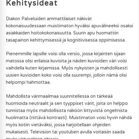
Kehitysideat
Diakon Palveluiden ammattilaiset näkivät
kokonaisuudessaan muistimaton hyväksi apuvälineeksi osaksi
asiakkaiden hoitokokonaisuutta. Suurin apu huomattiin
tasapainon kehittymisessä ja kognitiivisessa oppimisessa.
Pienemmille lapsille voisi olla versio, jossa kirjainten sijaan
matossa olisi erilaisia kuvioita ja näiden kuvioiden väri voisi
vaihdella kuten kirjaimissa. Myös nykyisten ja mahdollisesti
uusien kuvioiden koko voisi olla suurempi, jolloin nämä olisi
helpompi hahmottaa.
Mahdollista värimaailmaa suunnitellessa on tärkeää
huomioida neutraalit ja sen tyyppiset värit, joita on helppo
tunnistaa myös mahdollisista näköön liittyvistä ongelmista
huolimatta (riittävä kontrasti). Muistimaton voisi hyvin nähdä
myös kotiin vietäväksi, jossa harjoitellaan ohjeiden
mukaisesti. Television tai youtuben avulla voitaisiin saada