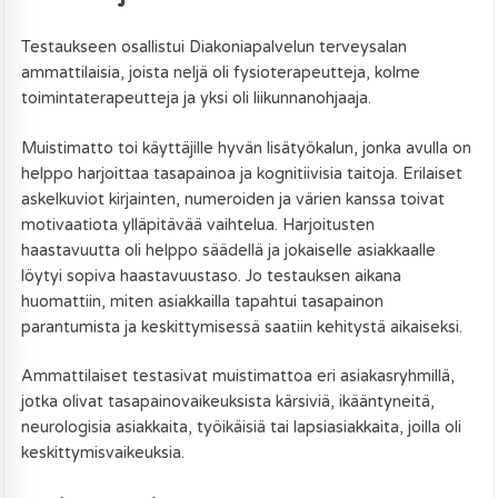
Testaukseen osallistui Diakoniapalvelun terveysalan
ammattilaisia, joista neljä oli fysioterapeutteja, kolme
toimintaterapeutteja ja yksi oli liikunnanohjaaja.
Muistimatto toi käyttäjille hyvän lisätyökalun, jonka avulla on
helppo harjoittaa tasapainoa ja kognitiivisia taitoja. Erilaiset
askelkuviot kirjainten, numeroiden ja värien kanssa toivat
motivaatiota ylläpitävää vaihtelua. Harjoitusten
haastavuutta oli helppo säädellä ja jokaiselle asiakkaalle
löytyi sopiva haastavuustaso. Jo testauksen aikana
huomattiin, miten asiakkailla tapahtui tasapainon
parantumista ja keskittymisessä saatiin kehitystä aikaiseksi.
Ammattilaiset testasivat muistimattoa eri asiakasryhmillä,
jotka olivat tasapainovaikeuksista kärsiviä, ikääntyneitä,
neurologisia asiakkaita, työikäisiä tai lapsiasiakkaita, joilla oli
keskittymisvaikeuksia.