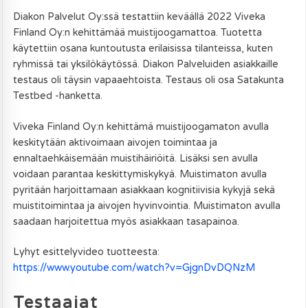
Diakon Palvelut Oy:ssä testattiin keväällä 2022 Viveka
Finland Oy:n kehittämää muistijoogamattoa. Tuotetta
käytettiin osana kuntoutusta erilaisissa tilanteissa, kuten
ryhmissä tai yksilökäytössä. Diakon Palveluiden asiakkaille
testaus oli täysin vapaaehtoista. Testaus oli osa Satakunta
Testbed -hanketta.
Viveka Finland Oy:n kehittämä muistijoogamaton avulla
keskitytään aktivoimaan aivojen toimintaa ja
ennaltaehkäisemään muistihäiriöitä. Lisäksi sen avulla
voidaan parantaa keskittymiskykyä. Muistimaton avulla
pyritään harjoittamaan asiakkaan kognitiivisia kykyjä sekä
muistitoimintaa ja aivojen hyvinvointia. Muistimaton avulla
saadaan harjoitettua myös asiakkaan tasapainoa.
Lyhyt esittelyvideo tuotteesta:
https://www.youtube.com/watch?v=GjgnDvDQNzM
Testaajat