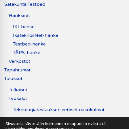
Satakunta Testbed
Hankkeet
IKI-hanke
IkäteknosNet-hanke
Testbed-hanke
TÄPS-hanke
Verkostot
Tapahtumat
Tulokset
Julkaisut
Työkalut
Teknologiatestauksen eettiset näkökulmat
Uutiset
Sivustolla käytetään kolmannen osapuolen evästeitä
käyttäjäkokemuksen parantamiseksi.