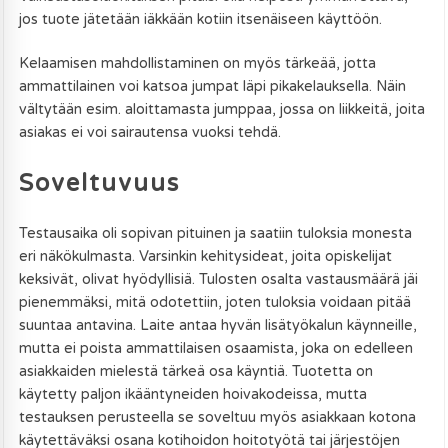
jos tuote jätetään iäkkään kotiin itsenäiseen käyttöön.
Kelaamisen mahdollistaminen on myös tärkeää, jotta
ammattilainen voi katsoa jumpat läpi pikakelauksella. Näin
vältytään esim. aloittamasta jumppaa, jossa on liikkeitä, joita
asiakas ei voi sairautensa vuoksi tehdä.
Soveltuvuus
Testausaika oli sopivan pituinen ja saatiin tuloksia monesta
eri näkökulmasta. Varsinkin kehitysideat, joita opiskelijat
keksivät, olivat hyödyllisiä. Tulosten osalta vastausmäärä jäi
pienemmäksi, mitä odotettiin, joten tuloksia voidaan pitää
suuntaa antavina. Laite antaa hyvän lisätyökalun käynneille,
mutta ei poista ammattilaisen osaamista, joka on edelleen
asiakkaiden mielestä tärkeä osa käyntiä. Tuotetta on
käytetty paljon ikääntyneiden hoivakodeissa, mutta
testauksen perusteella se soveltuu myös asiakkaan kotona
käytettäväksi osana kotihoidon hoitotyötä tai järjestöjen