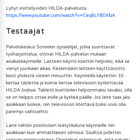
Lyhyt esittelyvideo HILDA-palvelusta:
https://www.youtube.com/watch?v=Ceq6LY8DMzk
Testaajat
Palvelukeskus Soteekin opiskelijat, jotka suorittavat
työharjoittelua, ottivat HILDA-palvelun mukaan
asiakaskäynneille. Laitteen käyttö koettiin helpoksi, eikä se
vienyt juurikaan aikaa. Keskimäärin laitteen käyttöönotto
kesti yhdestä viiteen minuuttiin. Käynneillä käytettiin 10
kertaa tablettia ja kolme kertaa televisioon kytkettävää
HILDA-boksia. Tabletti koettiinkin helpommaksi tavaksi, sillä
se on helppo ottaa esille ja kytkeä päälle. Jos laite taas jäisi
asiakkaan luokse, niin televisioon liitettävä boksi voisi olla
parempi vaihtoehto.
Laite nähtiin positiivisen lisätyökaluna käynneille niin
asiakkaan kuin ammattilaisen silmissä. Sisältöä pidettiin
sopivan monipuolisena. Opiskelijat mainitsivat, että palvelu