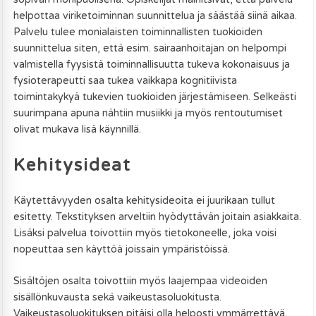
helpottaa viriketoiminnan suunnittelua ja säästää siinä aikaa.
Palvelu tulee monialaisten toiminnallisten tuokioiden
suunnittelua siten, että esim. sairaanhoitajan on helpompi
valmistella fyysistä toiminnallisuutta tukeva kokonaisuus ja
fysioterapeutti saa tukea vaikkapa kognitiivista
toimintakykyä tukevien tuokioiden järjestämiseen. Selkeästi
suurimpana apuna nähtiin musiikki ja myös rentoutumiset
olivat mukava lisä käynnillä.
Kehitysideat
Käytettävyyden osalta kehitysideoita ei juurikaan tullut
esitetty. Tekstityksen arveltiin hyödyttävän joitain asiakkaita.
Lisäksi palvelua toivottiin myös tietokoneelle, joka voisi
nopeuttaa sen käyttöä joissain ympäristöissä.
Sisältöjen osalta toivottiin myös laajempaa videoiden
sisällönkuvausta sekä vaikeustasoluokitusta.
Vaikeustasoluokituksen pitäisi olla helposti ymmärrettävä,