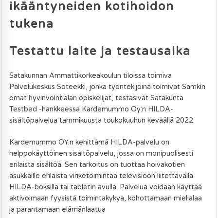
ikääntyneiden kotihoidon
tukena
Testattu laite ja testausaika
Satakunnan Ammattikorkeakoulun tiloissa toimiva
Palvelukeskus Soteekki, jonka työntekijöinä toimivat Samkin
omat hyvinvointialan opiskelijat, testasivat Satakunta
Testbed -hankkeessa Kardemummo Oy:n HILDA-
sisältöpalvelua tammikuusta toukokuuhun keväällä 2022.
Kardemummo OY:n kehittämä HILDA-palvelu on
helppokäyttöinen sisältöpalvelu, jossa on monipuolisesti
erilaista sisältöä. Sen tarkoitus on tuottaa hoivakotien
asukkaille erilaista viriketoimintaa televisioon liitettävällä
HILDA-boksilla tai tabletin avulla. Palvelua voidaan käyttää
aktivoimaan fyysistä toimintakykyä, kohottamaan mielialaa
ja parantamaan elämänlaatua