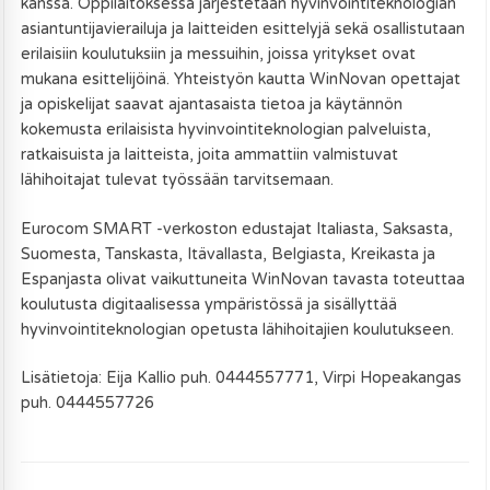
kanssa. Oppilaitoksessa järjestetään hyvinvointiteknologian
asiantuntijavierailuja ja laitteiden esittelyjä sekä osallistutaan
erilaisiin koulutuksiin ja messuihin, joissa yritykset ovat
mukana esittelijöinä. Yhteistyön kautta WinNovan opettajat
ja opiskelijat saavat ajantasaista tietoa ja käytännön
kokemusta erilaisista hyvinvointiteknologian palveluista,
ratkaisuista ja laitteista, joita ammattiin valmistuvat
lähihoitajat tulevat työssään tarvitsemaan.
Eurocom SMART -verkoston edustajat Italiasta, Saksasta,
Suomesta, Tanskasta, Itävallasta, Belgiasta, Kreikasta ja
Espanjasta olivat vaikuttuneita WinNovan tavasta toteuttaa
koulutusta digitaalisessa ympäristössä ja sisällyttää
hyvinvointiteknologian opetusta lähihoitajien koulutukseen.
Lisätietoja: Eija Kallio puh. 0444557771, Virpi Hopeakangas
puh. 0444557726