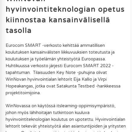
hyvinvointiteknologian opetus
kiinnostaa kansainvälisellä
tasolla
Eurocom SMART -verkosto kehittää ammatillisen
koulutuksen kansainvälisten liikkuvuuksien toteutusta ja
koulutuksen ja työelämän yhteistyötä Euroopassa.
Huhtikuussa verkosto järjesti Eurocom SMART 2022 -
tapahtuman. Tilaisuuden Key Note -puhujina olivat
WinNovan hyvinvointialan lehtorit Eija Kallio ja Virpi
Hopeakangas, jotka ovat Satakunta Testbed -hankkeessa
projektitoimijoina.
WinNovassa on käytössä itslearning-oppimisympäristö,
johon myös lähihoitajan tutkintoon kuuluva
hyvinvointiteknologian koulutus on upotettu. Hyvinvointialan
lehtorit tekevät yhteistyötä alan asiantuntijoiden ja yritysten